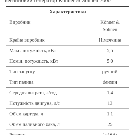
Бензиновий генератор Könner & Söhnen 7000
Характеристики
Виробник
Könner &
Söhnen
Країна виробник
Німеччина
Макс. потужність, кВт
5,5
Номін. потужність, кВт
5,0
Тип запуску
ручний
Тип палива
бензин
Середня витрата, л/год
1,4
Потужність двигуна, л/с
13
Об'єм картера, л
1,1
Об'єм паливного бака, л
25
Розетки
1x16A;