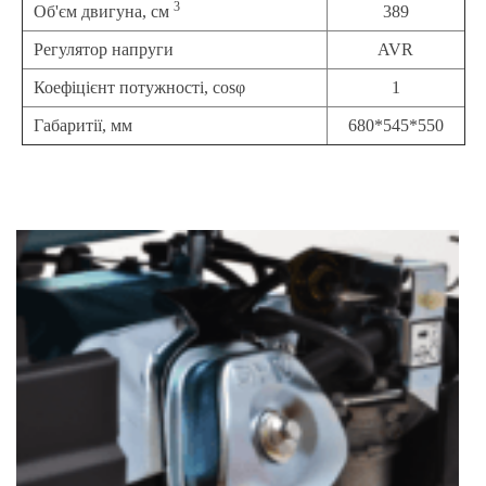
3
Об'єм двигуна, см
389
Регулятор напруги
AVR
Коефіцієнт потужності, cosφ
1
Габаритії, мм
680*545*550