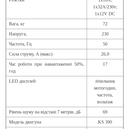
1x32A/230v;
1x12V DC
Вага, кг
72
Напруга,
230
Частота, Гц
50
Сила струму, А (макс)
26,9
Час роботи при навантаженні 50%,
17
год
LED дисплей
лічильник
мотогодин,
частота,
вольтаж
Рівень шуму на відстані 7 метрів, дБ
69
Модель двигуна
KS 390