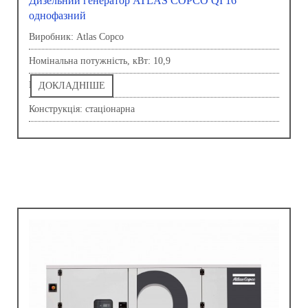
Дизельний генератор ATLAS COPCO QI 16
однофазний
Виробник: Atlas Copco
Номінальна потужність, кВт: 10,9
Напруга, В: 230,0
ДОКЛАДНІШЕ
Конструкція: стаціонарна