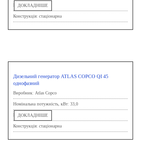
Напруга, В: 230,0
ДОКЛАДНІШЕ
Конструкція: стаціонарна
Дизельний генератор ATLAS COPCO QI 45
однофазний
Виробник: Atlas Copco
Номінальна потужність, кВт: 33,0
Напруга, В: 230,0
ДОКЛАДНІШЕ
Конструкція: стаціонарна