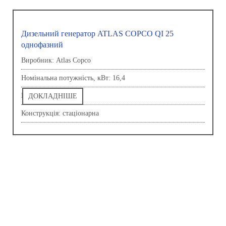
Дизельний генератор ATLAS COPCO QI 25
однофазний
Виробник: Atlas Copco
Номінальна потужність, кВт: 16,4
Напруга, В: 230,0
ДОКЛАДНІШЕ
Конструкція: стаціонарна