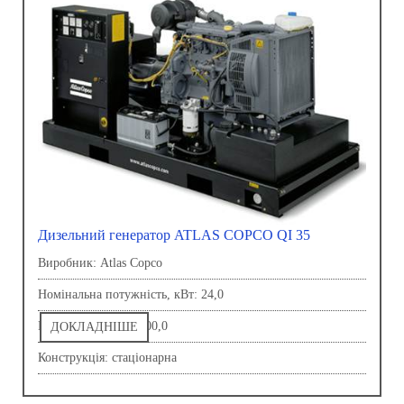
Дизельний генератор ATLAS COPCO QI 35
Виробник: Atlas Copco
Номінальна потужність, кВт: 24,0
Напруга, В: 230,0-400,0
ДОКЛАДНІШЕ
Конструкція: стаціонарна