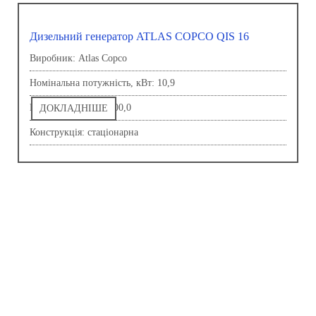
Дизельний генератор ATLAS COPCO QIS 16
Виробник: Atlas Copco
Номінальна потужність, кВт: 10,9
Напруга, В: 230,0-400,0
ДОКЛАДНІШЕ
Конструкція: стаціонарна