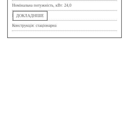
Номінальна потужність, кВт: 24,0
Напруга, В: 230,0
ДОКЛАДНІШЕ
Конструкція: стаціонарна