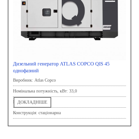
Дизельний генератор ATLAS COPCO QIS 45
однофазний
Виробник: Atlas Copco
Номінальна потужність, кВт: 33,0
Напруга, В: 230,0
ДОКЛАДНІШЕ
Конструкція: стаціонарна