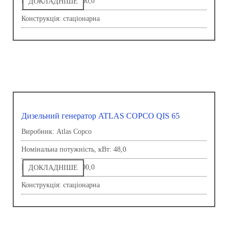
Напруга, В: 230,0-400,0
ДОКЛАДНІШЕ
Конструкція: стаціонарна
Дизельний генератор ATLAS COPCO QIS 65
Виробник: Atlas Copco
Номінальна потужність, кВт: 48,0
Напруга, В: 230,0-400,0
ДОКЛАДНІШЕ
Конструкція: стаціонарна