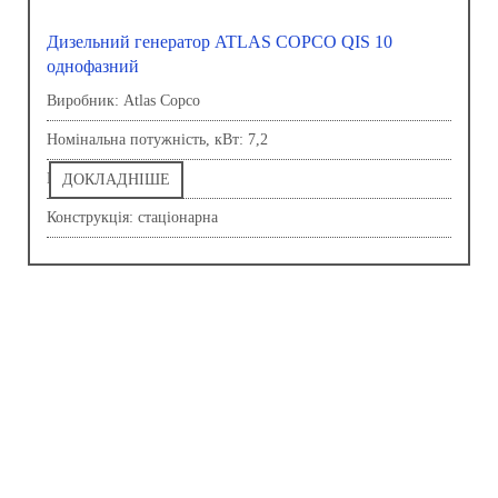
Дизельний генератор ATLAS COPCO QIS 10
однофазний
Виробник: Atlas Copco
Номінальна потужність, кВт: 7,2
Напруга, В: 230,0
ДОКЛАДНІШЕ
Конструкція: стаціонарна