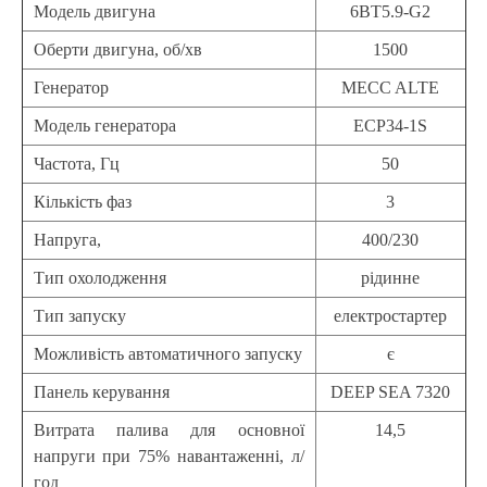
Модель двигуна
6BT5.9-G2
Оберти двигуна, об/хв
1500
Генератор
MECC ALTE
Модель генератора
ECP34-1S
Частота, Гц
50
Кількість фаз
3
Напруга,
400/230
Тип охолодження
рідинне
Тип запуску
електростартер
Можливість автоматичного запуску
є
Панель керування
DEEP SEA 7320
Витрата палива для основної
14,5
напруги при 75% навантаженні, л/
год