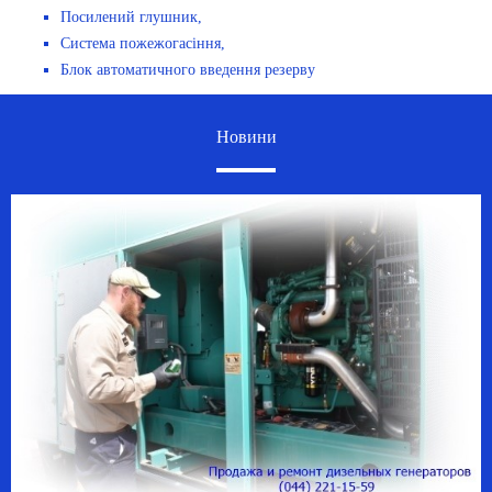
Посилений глушник,
Система пожежогасіння,
Блок автоматичного введення резерву
Новини