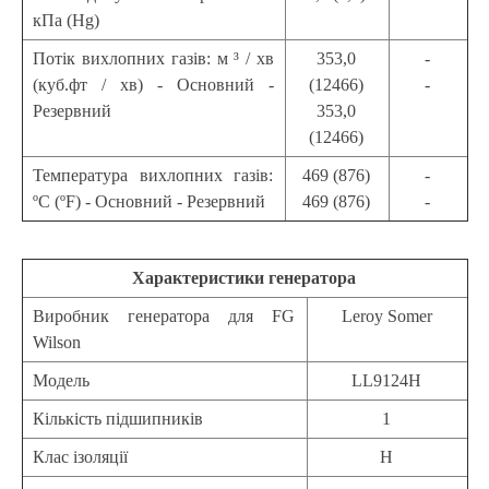
кПа (Hg)
Потік вихлопних газів: м ³ / хв
353,0
-
(куб.фт / хв) - Основний -
(12466)
-
Резервний
353,0
(12466)
Температура вихлопних газів:
469 (876)
-
ºС (ºF) - Основний - Резервний
469 (876)
-
Характеристики генератора
Виробник генератора для FG
Leroy Somer
Wilson
Модель
LL9124H
Кількість підшипників
1
Клас ізоляції
H