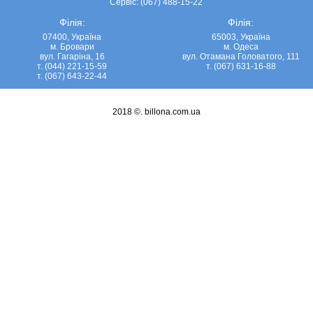
Сервіс: (067) 488-15-22
Філія:
Філія:
07400, Україна
65003, Україна
м. Бровари
м. Одеса
вул. Гагаріна, 16
вул. Отамана Головатого, 111
т. (044) 221-15-59
т. (067) 631-16-88
т. (067) 643-22-44
2018 ©.
billona.com.ua