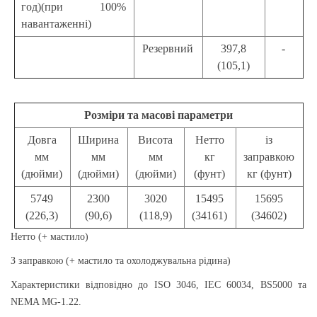
год)(при 100%
навантаженні)
Резервний
397,8
-
(105,1)
Розміри та масові параметри
Довга
Ширина
Висота
Нетто
із
мм
мм
мм
кг
заправкою
(дюйми)
(дюйми)
(дюйми)
(фунт)
кг (фунт)
5749
2300
3020
15495
15695
(226,3)
(90,6)
(118,9)
(34161)
(34602)
Нетто (+ мастило)
З заправкою (+ мастило та охолоджувальна рідина)
Характеристики відповідно до ISO 3046, IEC 60034, BS5000 та
NEMA MG-1.22.