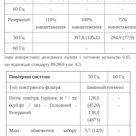
60 Гц
-
-
-
Резервний
110%
100%
75%
навантаження
навантаження
навантаженн
50 Гц
397,8 (105,1)
294,9 (77,9)
60 Гц
-
-
(при використанні дизельного палива з питомою щільністю 0,85,
що відповідає стандарту BS2869 клас А2)
Повітряні системи
50 Гц
60 Гц
Тип повітряного фільтра
Замінний елемент
Потік повітря горіння: м ³ / хв
128,0
-
(куб.фт / хв) - Основний -
(4520)
-
Резервний
138,0
(4873)
Макс. обмеження забору
3,7 (14,9)
-