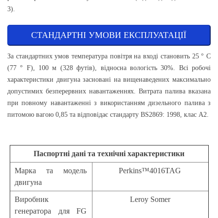
3).
СТАНДАРТНІ УМОВИ ЕКСПЛУАТАЦІЇ
За стандартних умов температура повітря на вході становить 25 ° С
(77 ° F), 100 м (328 футів), відносна вологість 30%. Всі робочі
характеристики двигуна засновані на вищенаведених максимально
допустимих безперервних навантаженнях. Витрата палива вказана
при повному навантаженні з використанням дизельного палива з
питомою вагою 0,85 та відповідає стандарту BS2869: 1998, клас А2.
Паспортні дані
та технічні
характеристики
Марка та модель
Perkins™4016TAG
двигуна
Виробник
Leroy Somer
генератора для FG