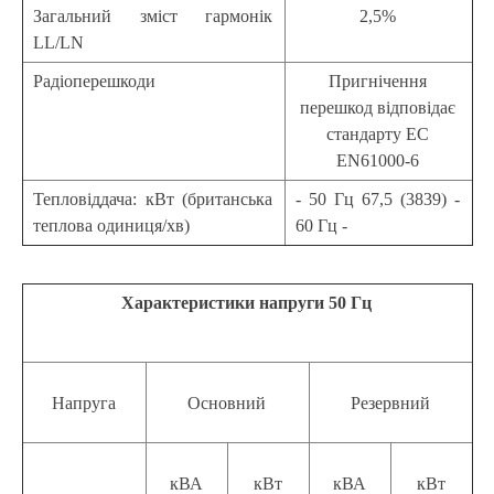
Загальний зміст гармонік
2,5%
LL/LN
Радіоперешкоди
Пригнічення
перешкод відповідає
стандарту EC
EN61000-6
Тепловіддача: кВт (британська
- 50 Гц 67,5 (3839) -
теплова одиниця/хв)
60 Гц -
Характеристики напруги 50 Гц
Напруга
Основний
Резервний
кВА
кВт
кВА
кВт