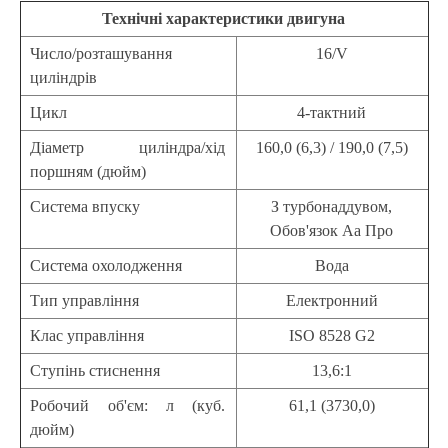
Технічні характеристики двигуна
Число/розташування
16/V
циліндрів
Цикл
4-тактний
Діаметр циліндра/хід
160,0 (6,3) / 190,0 (7,5)
поршням (дюйм)
Система впуску
З турбонаддувом,
Обов'язок Аа Про
Система охолодження
Вода
Тип управління
Електронний
Клас управління
ISO 8528 G2
Ступінь стиснення
13,6:1
Робочий об'єм: л (куб.
61,1 (3730,0)
дюйм)