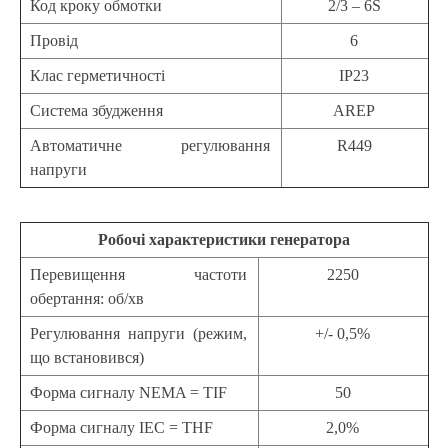
Код кроку обмотки
2/3 – 6S
Провід
6
Клас герметичності
IP23
Система збудження
AREP
Автоматичне регулювання
R449
напруги
Робочі характеристики генератора
Перевищення частоти
2250
обертання: об/хв
Регулювання напруги (режим,
+/- 0,5%
що встановився)
Форма сигналу NEMA = TIF
50
Форма сигналу IEC = THF
2,0%