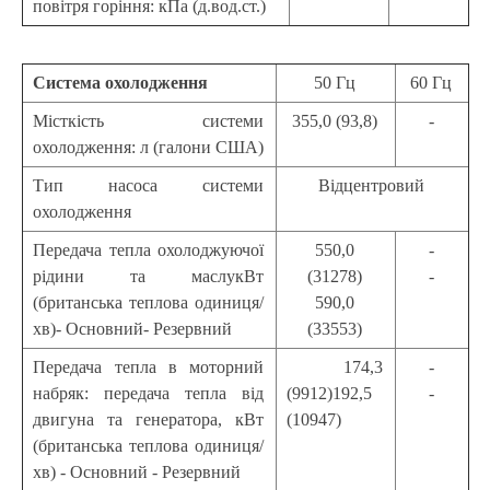
повітря горіння: кПа (д.вод.ст.)
Система охолодження
50 Гц
60 Гц
Місткість системи
355,0 (93,8)
-
охолодження: л (галони США)
Тип насоса системи
Відцентровий
охолодження
Передача тепла охолоджуючої
550,0
-
рідини та маслукВт
(31278)
-
(британська теплова одиниця/
590,0
хв)- Основний- Резервний
(33553)
Передача тепла в моторний
174,3
-
набряк: передача тепла від
(9912)192,5
-
двигуна та генератора, кВт
(10947)
(британська теплова одиниця/
хв) - Основний - Резервний