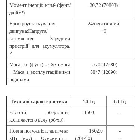
Момент інерції: кг/м² (фунт/
20,72 (70803)
дюйм³)
Електроустаткування
24/негативний
двигуна:Напруга/
40
заземлення Зарядний
пристрій для акумулятора,
А
Маса: кг (фунт) - Суха маса
5570 (12280)
- Маса з експлуатаційними
5847 (12890)
рідинами
Технічні характеристики
50 Гц
60 Гц
Частота обертання
1500
-
колінчастого валу (об/хв)
Повна потужність двигуна:
1502,0
-
кВт (к.с.) - Основний -
(2014,0)
-