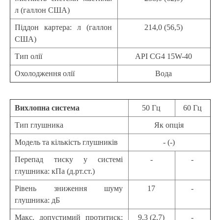
л (галлон США)
Піддон картера: л (галлон
214,0 (56,5)
США)
Тип олії
API CG4 15W-40
Охолодження олії
Вода
Вихлопна система
50 Гц
60 Гц
Тип глушника
Як опція
Модель та кількість глушників
- (-)
Перепад тиску у системі
-
-
глушника: кПа (д.рт.ст.)
Рівень зниження шуму
17
-
глушника: дБ
Макс. допустимий протитиск:
9,3 (2,7)
-