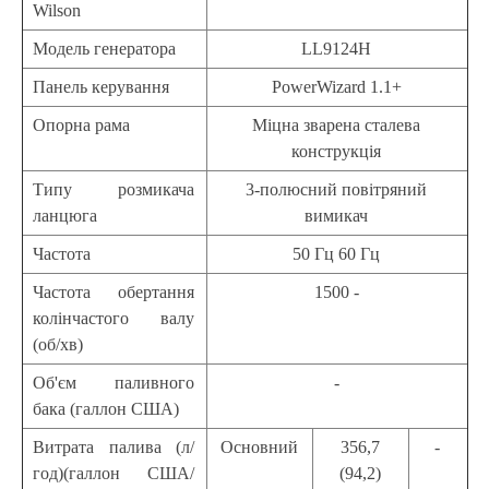
Wilson
Модель генератора
LL9124H
Панель керування
PowerWizard 1.1+
Опорна рама
Міцна зварена сталева
конструкція
Типу розмикача
3-полюсний повітряний
ланцюга
вимикач
Частота
50 Гц 60 Гц
Частота обертання
1500 -
колінчастого валу
(об/хв)
Об'єм паливного
-
бака (галлон США)
Витрата палива (л/
Основний
356,7
-
год)(галлон США/
(94,2)