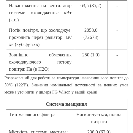
Навантаження на вентилятор
63,5 (85,2)
-
системи охолодження: кВт
(к.с.)
Потік повітря, що охолоджує,
2058,0
-
проходить через радіатор: м³/
(72678)
хв (куб.фут/хв)
Зовнішнє обмеження
250 (1,0)
-
охолоджуючого потоку
повітря: Па (в Н2О)
Розрахований для роботи за температури навколишнього повітря до
50ºС (122ºF). Значення номінальної потужності за певних умов
можна уточнити у дилера FG Wilson у вашій країні.
Система змащення
Тип масляного фільтра
Нагвинчується, повна
витрата
Місткість системи мастила:
238,0 (62,9)