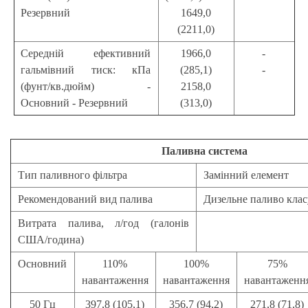
Резервний
1649,0
(2211,0)
Середній ефективний
1966,0
-
гальмівний тиск: кПа
(285,1)
-
(фунт/кв.дюйм) -
2158,0
Основний - Резервний
(313,0)
Паливна система
Тип паливного фільтра
Замінний елемент
Рекомендований вид палива
Дизельне паливо кла
Витрата палива, л/год (галонів
США/година)
Основний
110%
100%
75%
навантаження
навантаження
навантаженн
50 Гц
397,8 (105,1)
356,7 (94,2)
271,8 (71,8)