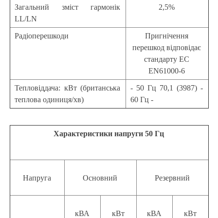
Загальний зміст гармонік
2,5%
LL/LN
Радіоперешкоди
Пригнічення
перешкод відповідає
стандарту EC
EN61000-6
Тепловіддача: кВт (британська
- 50 Гц 70,1 (3987) -
теплова одиниця/хв)
60 Гц -
Характеристики напруги 50 Гц
Напруга
Основний
Резервний
кВА
кВт
кВА
кВт