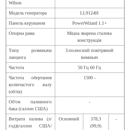
Wilson
Модель генератора
LL9124H
Панель керування
PowerWizard 1.1+
Опорна рама
Міцна зварена сталева
конструкція
Типу розмикача
3-полюсний повітряний
ланцюга
вимикач
Частота
50 Гц 60 Гц
Частота обертання
1500 -
колінчастого валу
(об/хв)
Об'єм паливного
-
бака (галлон США)
Витрата палива (л/
Основний
378,3
-
год)(галлон США/
(99,9)