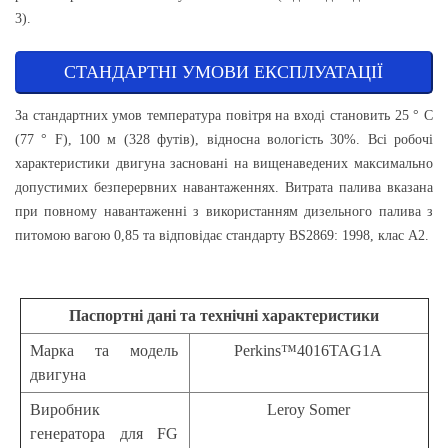
3).
СТАНДАРТНІ УМОВИ ЕКСПЛУАТАЦІЇ
За стандартних умов температура повітря на вході становить 25 ° С
(77 ° F), 100 м (328 футів), відносна вологість 30%. Всі робочі
характеристики двигуна засновані на вищенаведених максимально
допустимих безперервних навантаженнях. Витрата палива вказана
при повному навантаженні з використанням дизельного палива з
питомою вагою 0,85 та відповідає стандарту BS2869: 1998, клас А2.
Паспортні дані
та технічні
характеристики
Марка та модель
Perkins™4016TAG1A
двигуна
Виробник
Leroy Somer
генератора для FG