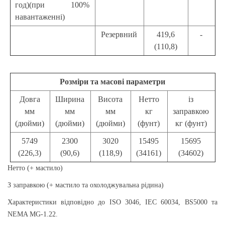
год)(при 100%
навантаженні)
Резервний
419,6
-
(110,8)
Розміри та масові параметри
Довга
Ширина
Висота
Нетто
із
мм
мм
мм
кг
заправкою
(дюйми)
(дюйми)
(дюйми)
(фунт)
кг (фунт)
5749
2300
3020
15495
15695
(226,3)
(90,6)
(118,9)
(34161)
(34602)
Нетто (+ мастило)
З заправкою (+ мастило та охолоджувальна рідина)
Характеристики відповідно до ISO 3046, IEC 60034, BS5000 та
NEMA MG-1.22.