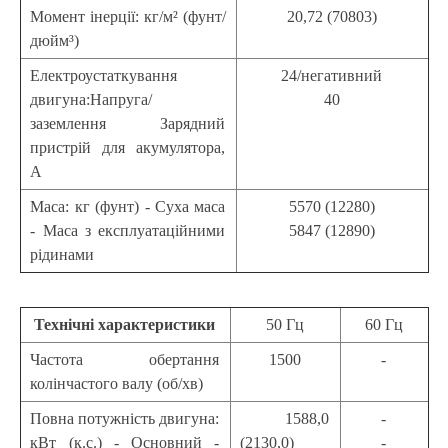
Момент інерції: кг/м² (фунт/
20,72 (70803)
дюйм³)
Електроустаткування
24/негативний
двигуна:Напруга/
40
заземлення Зарядний
пристрій для акумулятора,
А
Маса: кг (фунт) - Суха маса
5570 (12280)
- Маса з експлуатаційними
5847 (12890)
рідинами
Технічні характеристики
50 Гц
60 Гц
Частота обертання
1500
-
колінчастого валу (об/хв)
Повна потужність двигуна:
1588,0
-
кВт (к.с.) - Основний -
(2130,0)
-