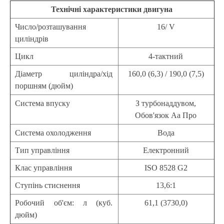
Технічні характеристики двигуна
Число/розташування
16/ V
циліндрів
Цикл
4-тактний
Діаметр циліндра/хід
160,0 (6,3) / 190,0 (7,5)
поршням (дюйм)
Система впуску
З турбонаддувом,
Обов'язок Аа Про
Система охолодження
Вода
Тип управління
Електронний
Клас управління
ISO 8528 G2
Ступінь стиснення
13,6:1
Робочий об'єм: л (куб.
61,1 (3730,0)
дюйм)