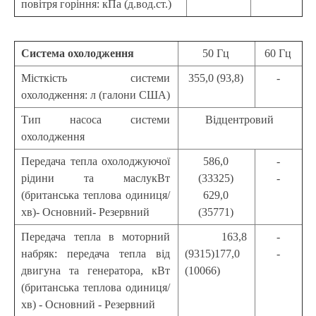
повітря горіння: кПа (д.вод.ст.)
Система охолодження
50 Гц
60 Гц
Місткість системи
355,0 (93,8)
-
охолодження: л (галони США)
Тип насоса системи
Відцентровий
охолодження
Передача тепла охолоджуючої
586,0
-
рідини та маслукВт
(33325)
-
(британська теплова одиниця/
629,0
хв)- Основний- Резервний
(35771)
Передача тепла в моторний
163,8
-
набряк: передача тепла від
(9315)177,0
-
двигуна та генератора, кВт
(10066)
(британська теплова одиниця/
хв) - Основний - Резервний