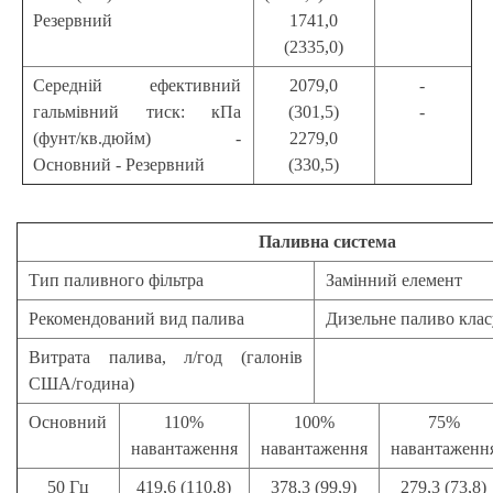
Резервний
1741,0
(2335,0)
Середній ефективний
2079,0
-
гальмівний тиск: кПа
(301,5)
-
(фунт/кв.дюйм) -
2279,0
Основний - Резервний
(330,5)
Паливна система
Тип паливного фільтра
Замінний елемент
Рекомендований вид палива
Дизельне паливо кла
Витрата палива, л/год (галонів
США/година)
Основний
110%
100%
75%
навантаження
навантаження
навантаженн
50 Гц
419,6 (110,8)
378,3 (99,9)
279,3 (73,8)