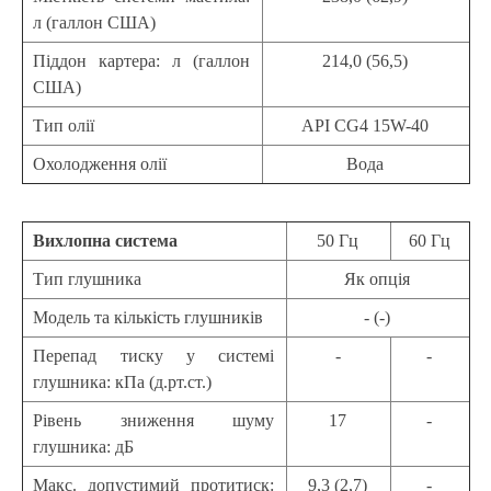
л (галлон США)
Піддон картера: л (галлон
214,0 (56,5)
США)
Тип олії
API CG4 15W-40
Охолодження олії
Вода
Вихлопна система
50 Гц
60 Гц
Тип глушника
Як опція
Модель та кількість глушників
- (-)
Перепад тиску у системі
-
-
глушника: кПа (д.рт.ст.)
Рівень зниження шуму
17
-
глушника: дБ
Макс. допустимий протитиск:
9,3 (2,7)
-