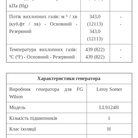
кПа (Hg)
Потік вихлопних газів: м ³ / хв
343,0
-
(куб.фт / хв) - Основний -
(12113)
-
Резервний
343,0
(12113)
Температура вихлопних газів:
439 (822)
-
ºС (ºF) - Основний - Резервний
439 (822)
-
Характеристики генератора
Виробник генератора для FG
Leroy Somer
Wilson
Модель
LL9124H
Кількість підшипників
1
Клас ізоляції
H