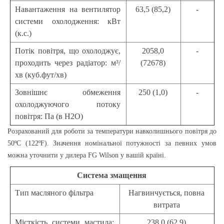
Навантаження на вентилятор
63,5 (85,2)
-
системи охолодження: кВт
(к.с.)
Потік повітря, що охолоджує,
2058,0
-
проходить через радіатор: м³/
(72678)
хв (куб.фут/хв)
Зовнішнє обмеження
250 (1,0)
-
охолоджуючого потоку
повітря: Па (в Н2О)
Розрахований для роботи за температури навколишнього повітря до
50ºС (122ºF). Значення номінальної потужності за певних умов
можна уточнити у дилера FG Wilson у вашій країні.
Система змащення
Тип масляного фільтра
Нагвинчується, повна
витрата
Місткість системи мастила:
238,0 (62,9)