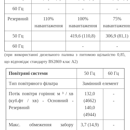
60 Гц
-
-
-
Резервний
110%
100%
75%
навантаження
навантаження
навантаженн
50 Гц
419,6 (110,8)
306,9 (81,1)
60 Гц
-
-
(при використанні дизельного палива з питомою щільністю 0,85,
що відповідає стандарту BS2869 клас А2)
Повітряні системи
50 Гц
60 Гц
Тип повітряного фільтра
Замінний елемент
Потік повітря горіння: м ³ / хв
132,0
-
(куб.фт / хв) - Основний -
(4662)
-
Резервний
140,0
(4944)
Макс. обмеження забору
3,7 (14,9)
-