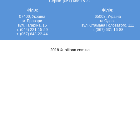
Сервіс: (067) 488-15-22
Філія:
Філія:
07400, Україна
65003, Україна
м. Бровари
м. Одеса
вул. Гагаріна, 16
вул. Отамана Головатого, 111
т. (044) 221-15-59
т. (067) 631-16-88
т. (067) 643-22-44
2018 ©.
billona.com.ua