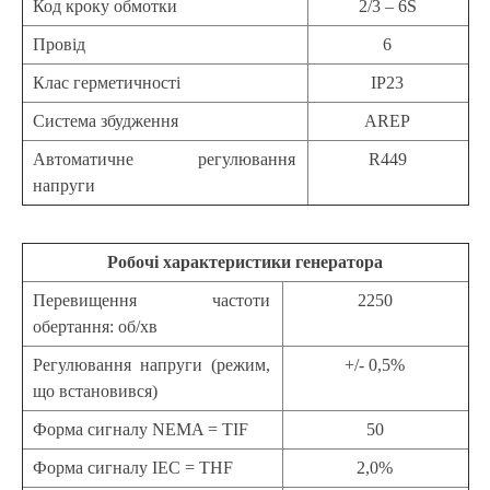
Код кроку обмотки
2/3 – 6S
Провід
6
Клас герметичності
IP23
Система збудження
AREP
Автоматичне регулювання
R449
напруги
Робочі характеристики генератора
Перевищення частоти
2250
обертання: об/хв
Регулювання напруги (режим,
+/- 0,5%
що встановився)
Форма сигналу NEMA = TIF
50
Форма сигналу IEC = THF
2,0%