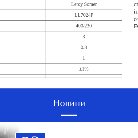
с
Leroy Somer
і
LL7024P
о
F
400/230
3
0.8
1
±1%
Новини