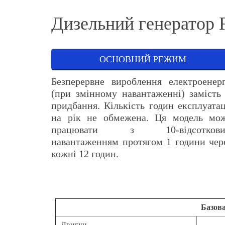
Дизельний генератор
ОСНОВНИЙ РЕЖИМ
Безперервне вироблення електроенерг
(при змінному навантаженні) замість 
придбання. Кількість годин експлуатац
на рік не обмежена. Ця модель мо
працювати з 10-відсотков
навантаженням протягом 1 години чер
кожні 12 годин.
Базов
Двигун