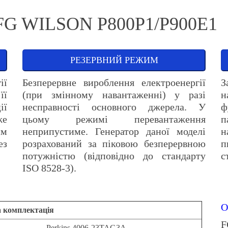
 FG WILSON P800P1/P900E1
РЕЗЕРВНИЙ РЕЖИМ
ії
Безперервне вироблення електроенергії
З
її
(при змінному навантаженні) у разі
н
ії
несправності основного джерела. У
ф
же
цьому режимі перевантаження
п
им
неприпустиме. Генератор даної моделі
н
ез
розрахований за піковою безперервною
п
потужністю (відповідно до стандарту
с
ISO 8528-3).
О
а комплектація
F
Perkins 4006-23TAG3A