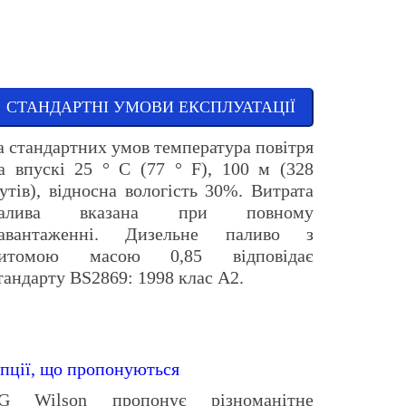
СТАНДАРТНІ УМОВИ ЕКСПЛУАТАЦІЇ
а стандартних умов температура повітря
а впускі 25 ° С (77 ° F), 100 м (328
утів), відносна вологість 30%. Витрата
алива вказана при повному
авантаженні. Дизельне паливо з
итомою масою 0,85 відповідає
тандарту BS2869: 1998 клас А2.
пції, що пропонуються
G Wilson пропонує різноманітне