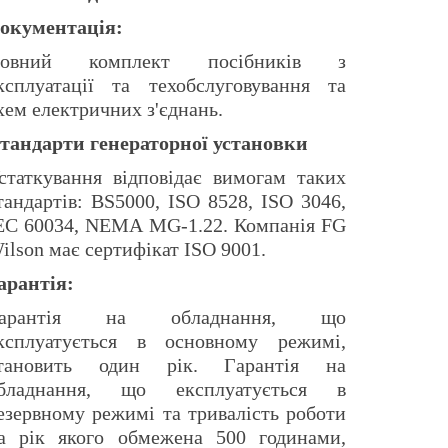
окументація:
овний комплект посібників з
ксплуатації та техобслуговування та
хем електричних з'єднань.
тандарти генераторної установки
статкування відповідає вимогам таких
тандартів: BS5000, ISO 8528, ISO 3046,
EC 60034, NEMA MG-1.22. Компанія FG
ilson має сертифікат ISO 9001.
арантія:
арантія на обладнання, що
ксплуатується в основному режимі,
тановить один рік. Гарантія на
бладнання, що експлуатується в
езервному режимі та тривалість роботи
а рік якого обмежена 500 годинами,