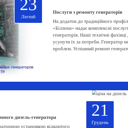
23
Послуги з ремонту генераторів
Лютий
На додаток до традиційного профі
«Біллона» надає комплексні послуг
генераторів. Наші технічні фахівц
усунути їх за потреби. Генератор н
проблем. Успішний ремонт генерато
21
много дизель-генератора
Грудень
ераторною установкою відкритого