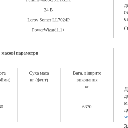
д
24 В
г
е
Leroy Somer LL7024P
О
PowerWizard1.1+
а масові параметри
ота
Суха маса
Вага, відкрите
юйми)
кг (фунт)
виконання
кг
Д
д
м
80
6370
д
w
З