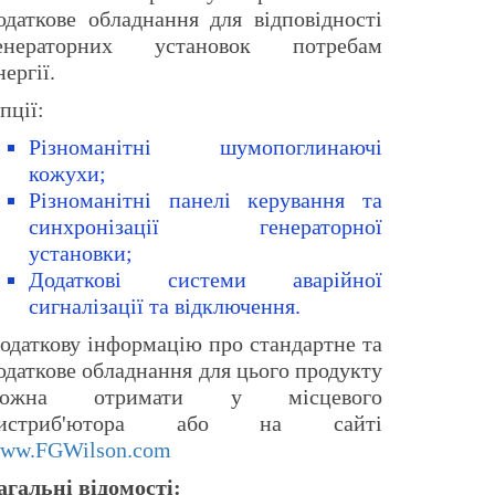
одаткове обладнання для відповідності
енераторних установок потребам
нергії.
пції:
Різноманітні шумопоглинаючі
кожухи;
Різноманітні панелі керування та
синхронізації генераторної
установки;
Додаткові системи аварійної
сигналізації та відключення.
одаткову інформацію про стандартне та
одаткове обладнання для цього продукту
ожна отримати у місцевого
истриб'ютора або на сайті
ww.FGWilson.com
агальні відомості: