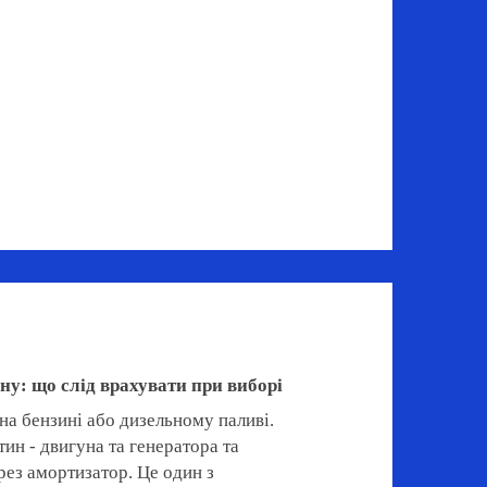
у: що слід врахувати при виборі
на бензині або дизельному паливі.
тин - двигуна та генератора та
рез амортизатор. Це один з