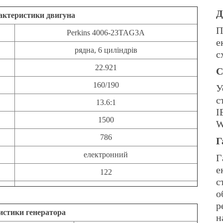
Д
рактеристики двигуна
П
Perkins 4006-23TAG3A
е
рядна, 6 циліндрів
с
22.921
С
160/190
У
с
13.6:1
I
1500
W
786
Г
електронний
Г
е
122
с
о
р
истики генератора
н