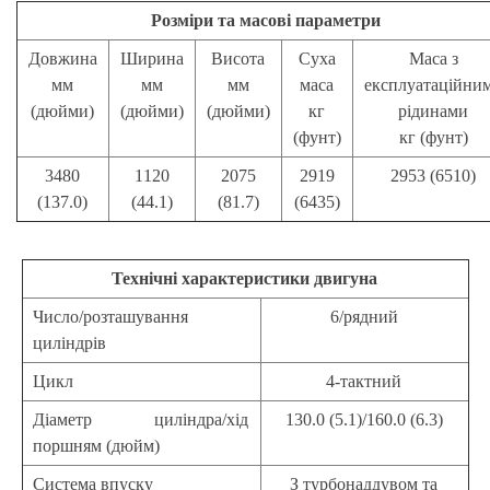
Розміри та масові параметри
Довжина
Ширина
Висота
Суха
Маса з
мм
мм
мм
маса
експлуатаційни
(дюйми)
(дюйми)
(дюйми)
кг
рідинами
(фунт)
кг (фунт)
3480
1120
2075
2919
2953 (6510)
(137.0)
(44.1)
(81.7)
(6435)
Технічні характеристики двигуна
Число/розташування
6/рядний
циліндрів
Цикл
4-тактний
Діаметр циліндра/хід
130.0 (5.1)/160.0 (6.3)
поршням (дюйм)
Система впуску
З турбонаддувом та