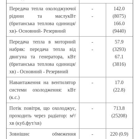
Передача тепла охолоджуючої
-
142.0
рідини та маслукВт
-
(8075)
(британська теплова одиниця/
166.0
хв)- Основний- Резервний
(9440)
Передача тепла в моторний
-
57.9
набряк: передача тепла від
-
(3293)
двигуна та генератора, кВт
67.1
(британська теплова одиниця/
(3816)
хв) - Основний - Резервний
Навантаження на вентилятор
-
17.0
системи охолодження: кВт
(22.8)
(к.с.)
Потік повітря, що охолоджує,
-
713.8
проходить через радіатор: м³/
(25208)
хв (куб.фут/хв)
Зовнішнє обмеження
-
220 (0.9)