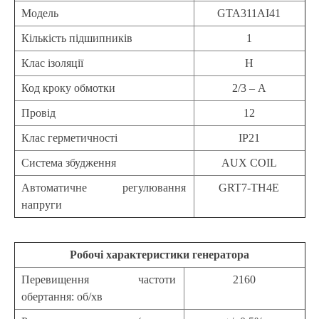
Модель
GTA311AI41
Кількість підшипників
1
Клас ізоляції
H
Код кроку обмотки
2/3 – А
Провід
12
Клас герметичності
IP21
Система збудження
AUX COIL
Автоматичне регулювання
GRT7-TH4E
напруги
Робочі характеристики генератора
Перевищення частоти
2160
обертання: об/хв