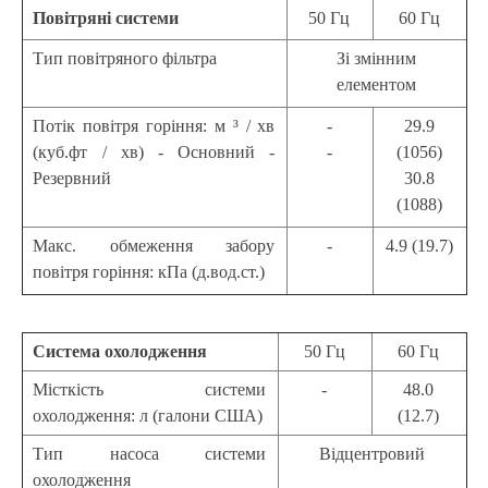
Повітряні системи
50 Гц
60 Гц
Тип повітряного фільтра
Зі змінним
елементом
Потік повітря горіння: м ³ / хв
-
29.9
(куб.фт / хв) - Основний -
-
(1056)
Резервний
30.8
(1088)
Макс. обмеження забору
-
4.9 (19.7)
повітря горіння: кПа (д.вод.ст.)
Система охолодження
50 Гц
60 Гц
Місткість системи
-
48.0
охолодження: л (галони США)
(12.7)
Тип насоса системи
Відцентровий
охолодження