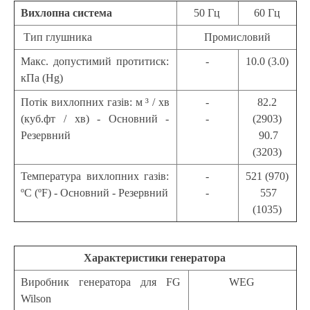
Вихлопна система
50 Гц
60 Гц
Тип глушника
Промисловий
Макс. допустимий протитиск:
-
10.0 (3.0)
кПа (Hg)
Потік вихлопних газів: м ³ / хв
-
82.2
(куб.фт / хв) - Основний -
-
(2903)
Резервний
90.7
(3203)
Температура вихлопних газів:
-
521 (970)
ºС (ºF) - Основний - Резервний
-
557
(1035)
Характеристики генератора
Виробник генератора для FG
WEG
Wilson