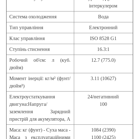
інтеркулером
Система охолодження
Вода
Тип управління
Електронний
Клас управління
ISO 8528 G1
Ступінь стиснення
16.3:1
Робочий об'єм: л (куб.
12.7 (775.0)
дюйм)
Момент інерції: кг/м² (фунт/
3.11 (10627)
дюйм³)
Електроустаткування
24/негативний
двигуна:Напруга/
100
заземлення Зарядний
пристрій для акумулятора, А
Маса: кг (фунт) - Суха маса -
1084 (2390)
Маса з експлуатаційними
1100 (2425)