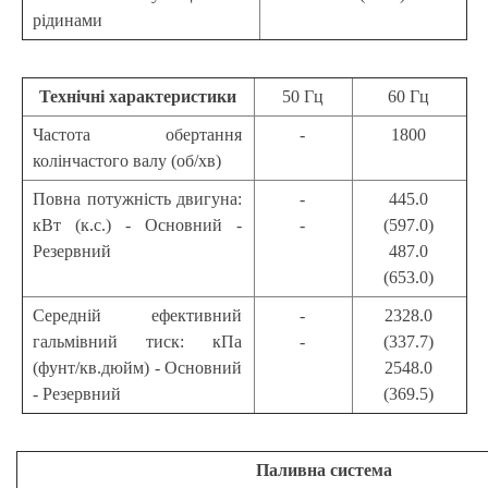
рідинами
Технічні характеристики
50 Гц
60 Гц
Частота обертання
-
1800
колінчастого валу (об/хв)
Повна потужність двигуна:
-
445.0
кВт (к.с.) - Основний -
-
(597.0)
Резервний
487.0
(653.0)
Середній ефективний
-
2328.0
гальмівний тиск: кПа
-
(337.7)
(фунт/кв.дюйм) - Основний
2548.0
- Резервний
(369.5)
Паливна система