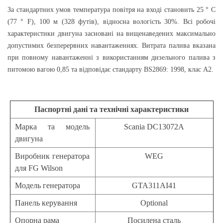
За стандартних умов температура повітря на вході становить 25 ° С
(77 ° F), 100 м (328 футів), відносна вологість 30%. Всі робочі
характеристики двигуна засновані на вищенаведених максимально
допустимих безперервних навантаженнях. Витрата палива вказана
при повному навантаженні з використанням дизельного палива з
питомою вагою 0,85 та відповідає стандарту BS2869: 1998, клас А2.
Паспортні дані
та технічні
характеристики
Марка та модель
Scania DC13072A
двигуна
Виробник генератора
WEG
для FG Wilson
Модель генератора
GTA311AI41
Панель керування
Optional
Опорна рама
Посилена сталь