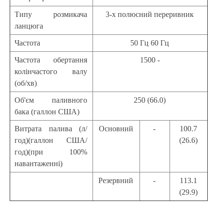
Типу розмикача
3-х полюсний переривник
ланцюга
Частота
50 Гц 60 Гц
Частота обертання
1500 -
колінчастого валу
(об/хв)
Об'єм паливного
250 (66.0)
бака (галлон США)
Витрата палива (л/
Основний
-
100.7
год)(галлон США/
(26.6)
год)(при 100%
навантаженні)
Резервний
-
113.1
(29.9)