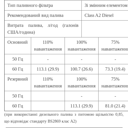
Тип паливного фільтра
Зі змінним елементом
Рекомендований вид палива
Class A2 Diesel
Витрата палива, л/год (галонів
США/година)
Основний
110%
100%
75%
навантаження
навантаження
навантаженн
50 Гц
-
-
-
60 Гц
113.1 (29.9)
100.7 (26.6)
73.3 (19.4)
Резервний
110%
100%
75%
навантаження
навантаження
навантаженн
50 Гц
-
-
60 Гц
113.1 (29.9)
81.0 (21.4)
(при використанні дизельного палива з питомою щільністю 0,85,
що відповідає стандарту BS2869 клас А2)