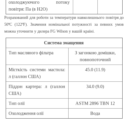
охолоджуючого потоку
повітря: Па (в Н2О)
Розрахований для роботи за температури навколишнього повітря до
50ºС (122ºF). Значення номінальної потужності за певних умов
можна уточнити у дилера FG Wilson у вашій країні.
Система змащення
Тип масляного фільтра
З загонкою домішки,
повнопоточний
Місткість системи мастила:
45.0 (11.9)
л (галлон США)
Піддон картера: л (галлон
34.0 (9.0)
США)
Тип олії
ASTM 2896 TBN 12
Охолодження олії
Вода