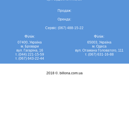
Продаж:
Оренда:
Сервіс: (067) 488-15-22
Філія:
Філія:
07400, Україна
65003, Україна
м. Бровари
м. Одеса
вул. Гагаріна, 16
вул. Отамана Головатого, 111
т. (044) 221-15-59
т. (067) 631-16-88
т. (067) 643-22-44
2018 ©.
billona.com.ua