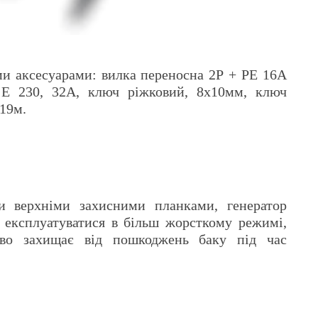
ми аксесуарами: вилка переносна 2Р + РЕ 16А
 Е 230, 32А, ключ ріжковий, 8х10мм, ключ
19м.
и верхніми захисними планками, генератор
експлуатуватися в більш жорсткому режимі,
ово захищає від пошкоджень баку під час