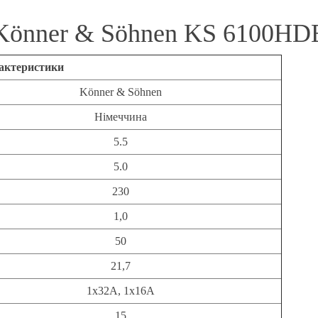
 Könner & Söhnen KS 6100HD
актеристики
Könner & Söhnen
Німеччина
5.5
5.0
230
1,0
50
21,7
1x32A, 1х16А
15