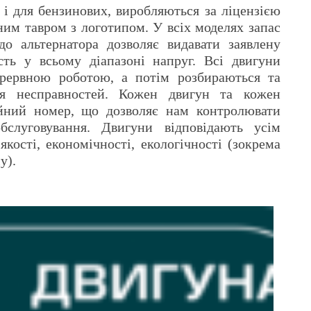
 і для бензинових, виробляються за ліцензією
им тавром з логотипом. У всіх моделях запас
о альтернатора дозволяє видавати заявлену
ість у всьому діапазоні напруг. Всі двигуни
ерервною роботою, а потім розбираються та
ня несправностей. Кожен двигун та кожен
ійний номер, що дозволяє нам контролювати
бслуговування. Двигуни відповідають усім
кості, економічності, екологічності (зокрема
у).