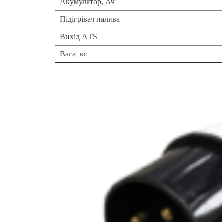
Акумулятор, Aч
Підігрівач палива
Вихід АTS
Вага, кг