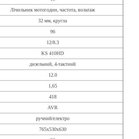
Лічильник мотогодин, частота, вольтаж
32 мм, кругла
96
12/8.3
KS 410HD
дизельний, 4-тактний
12.0
1,65
418
AVR
ручний/електро
765x530x630