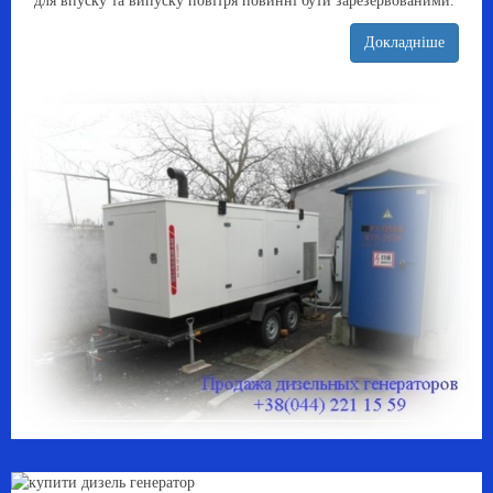
для впуску та випуску повітря повинні бути зарезервованими.
Докладніше