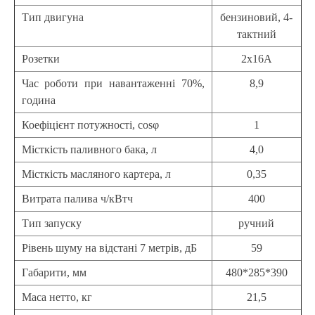
Тип двигуна
бензиновий, 4-
тактний
Розетки
2х16А
Час роботи при навантаженні 70%,
8,9
година
Коефіцієнт потужності, cosφ
1
Місткість паливного бака, л
4,0
Місткість масляного картера, л
0,35
Витрата палива ч/кВтч
400
Тип запуску
ручний
Рівень шуму на відстані 7 метрів, дБ
59
Габарити, мм
480*285*390
Маса нетто, кг
21,5