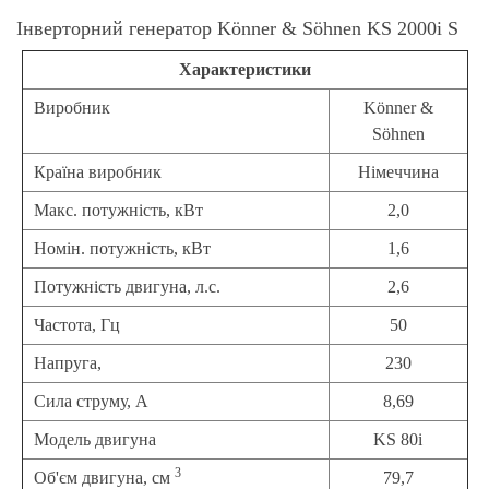
Інверторний генератор Könner & Söhnen KS 2000i S
Характеристики
Виробник
Könner &
Söhnen
Країна виробник
Німеччина
Макс. потужність, кВт
2,0
Номін. потужність, кВт
1,6
Потужність двигуна, л.с.
2,6
Частота, Гц
50
Напруга,
230
Сила струму, А
8,69
Модель двигуна
KS 80i
3
Об'єм двигуна, см
79,7