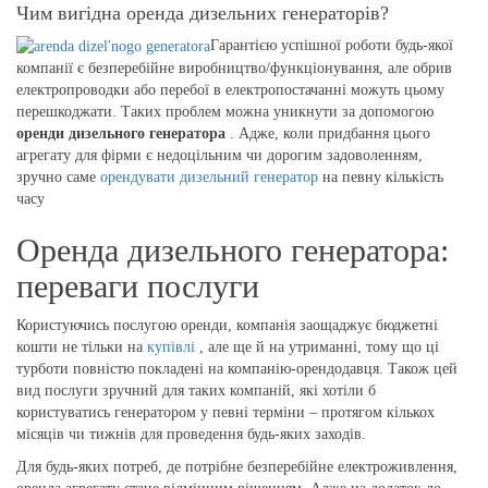
Чим вигідна оренда дизельних генераторів?
Гарантією успішної роботи будь-якої
компанії є безперебійне виробництво/функціонування, але обрив
електропроводки або перебої в електропостачанні можуть цьому
перешкоджати. Таких проблем можна уникнути за допомогою
оренди дизельного генератора
. Адже, коли придбання цього
агрегату для фірми є недоцільним чи дорогим задоволенням,
зручно саме
орендувати дизельний генератор
на певну кількість
часу
Оренда дизельного генератора:
переваги послуги
Користуючись послугою оренди, компанія заощаджує бюджетні
кошти не тільки на
купівлі
, але ще й на утриманні, тому що ці
турботи повністю покладені на компанію-орендодавця. Також цей
вид послуги зручний для таких компаній, які хотіли б
користуватись генератором у певні терміни – протягом кількох
місяців чи тижнів для проведення будь-яких заходів.
Для будь-яких потреб, де потрібне безперебійне електроживлення,