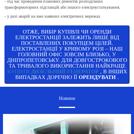
- під час проведення планових ремонтів розподільчих
трансформаторних підстанцій або іншого електроустаткування;
- у разі аварій на вже наявних електричних мережах.
ОТЖЕ, ВИБІР КУПІВЛІ ЧИ ОРЕНДИ
ЕЛЕКТРОСТАНЦІЇ ЗАЛЕЖИТЬ ЛИШЕ ВІД
ПОСТАВЛЕНИХ ПОКУПЦЕМ ЦІЛЕЙ.
ЕЛЕКТРОСТАНЦІЇ У КРИВОМУ РОЗІ – НАШ
ГОЛОВНИЙ ОФІС ЗОВСІМ БЛИЗЬКО, У
ДНІПРОПЕТОВСЬКУ. ДЛЯ ДОВГОСТРОКОВОГО
ТА ТРИВАЛОГО ВИКОРИСТАННЯ НАЙКРАЩЕ
КУПИТИ
ДИЗЕЛЬНИЙ ГЕНЕРАТОР
, В ІНШИХ
ВИПАДКАХ ДОРЕЧНО ЇЇ
ОРЕНДУВАТИ
.
Новини