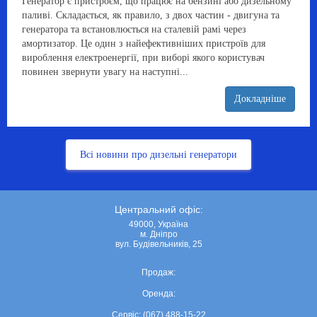
Генератор є пристроєм, що працює на бензині або дизельному
паливі. Складається, як правило, з двох частин - двигуна та
генератора та встановлюється на сталевій рамі через
амортизатор. Це один з найефективніших пристроїв для
вироблення електроенергії, при виборі якого користувач
повинен звернути увагу на наступні...
Докладніше
Всі новини про дизельні генератори
Центральний офіс:
49000, Україна
м. Дніпро
вул. Будівельників, 25
Продаж:
Оренда:
Сервіс: (067) 488-15-22