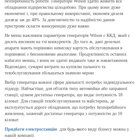
безперебійність роботи. Генератори Wilson здатні живити все
обладнання підприємства цілодобово. При цьому вони дуже
економічні і, при правильному використанні, економія дизеля
досягає аж до 40%. За довговічністю та надійністю даним
пристроям скласти конкуренцію дуже важко.
Не менш важливим параметром генераторів Wilson є ККД, який є
досить високим на тлі конкурентів. До того ж, дані дизельні
апарати мають порівняно невисоку вартість обслуговування в
порівнянні з бензиновими аналогами. Продуктивність останніх
набагато менша, і вони не здатні видавати таке ж навантаження.
Відповідно, сумарні витрати на купівлю пального та
техобслуговування збільшаться значною мірою.
Вибір генератора кожної сфери діяльності потребує індивідуального
підходу. Найчастіше, для об'єктів типу автомийки або заправної
станції, цілком достатньо генератора, що видає потужність 18
кіловат. Для станцій техобслуговування та майстерень, де
експлуатується дороге обладнання, що потребує безперебійного
живлення, зазвичай достатньо генератора з потужністю до 10
кіловат.
Придбати електростанцію
для будь-якого виду бізнесу можна у
нашій компанії.