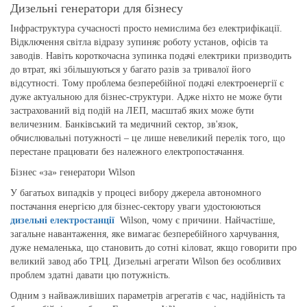
Дизельні генератори для бізнесу
Інфраструктура сучасності просто немислима без електрифікації.
Відключення світла відразу зупиняє роботу установ, офісів та
заводів. Навіть короткочасна зупинка подачі електрики призводить
до втрат, які збільшуються у багато разів за тривалої його
відсутності. Тому проблема безперебійної подачі електроенергії є
дуже актуальною для бізнес-структури. Адже ніхто не може бути
застрахований від подій на ЛЕП, масштаб яких може бути
величезним. Банківський та медичний сектор, зв'язок,
обчислювальні потужності – це лише невеликий перелік того, що
перестане працювати без належного електропостачання.
Бізнес «за» генератори Wilson
У багатьох випадків у процесі вибору джерела автономного
постачання енергією для бізнес-сектору уваги удостоюються
дизельні
електростанції
Wilson, чому є причини. Найчастіше,
загальне навантаження, яке вимагає безперебійного харчування,
дуже немаленька, що становить до сотні кіловат, якщо говорити про
великий завод або ТРЦ. Дизельні агрегати Wilson без особливих
проблем здатні давати цю потужність.
Одним з найважливіших параметрів агрегатів є час, надійність та