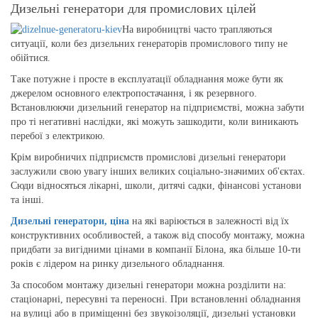
Дизельні генератори для промислових цілей
На виробництві часто трапляються
ситуації, коли без дизельних генераторів промислового типу не
обійтися.
Таке потужне і просте в експлуатації обладнання може бути як
джерелом основного електропостачання, і як резервного.
Встановлюючи дизельний генератор на підприємстві, можна забути
про ті негативні наслідки, які можуть зашкодити, коли виникають
перебої з електрикою.
Крім виробничих підприємств промислові дизельні генератори
заслужили свою увагу інших великих соціально-значимих об'єктах.
Сюди відносяться лікарні, школи, дитячі садки, фінансові установи
та інші.
Дизельні генератори, ціна
на які варіюється в залежності від їх
конструктивних особливостей, а також від способу монтажу, можна
придбати за вигідними цінами в компанії Білона, яка більше 10-ти
років є лідером на ринку дизельного обладнання.
За способом монтажу дизельні генератори можна розділити на:
стаціонарні, пересувні та переносні. При встановленні обладнання
на вулиці або в приміщенні без звукоізоляції, дизельні установки