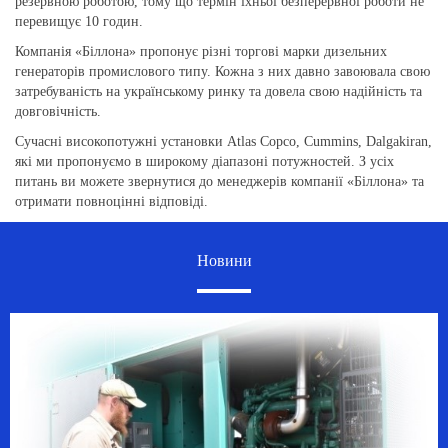
резервною роботою, тому що термін їхньої безперервної роботи не
перевищує 10 годин.
Компанія «Біллона» пропонує різні торгові марки дизельних
генераторів промислового типу. Кожна з них давно завоювала свою
затребуваність на українському ринку та довела свою надійність та
довговічність.
Сучасні високопотужні установки Atlas Copco, Cummins, Dalgakiran,
які ми пропонуємо в широкому діапазоні потужностей. З усіх
питань ви можете звернутися до менеджерів компанії «Біллона» та
отримати повноцінні відповіді.
Новини