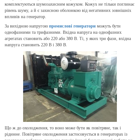
комплектуються шумозахисним кожухом. Кожух не тільки поглинає
рівень шуму, а й є захисною оболонкою від негативних зовнішніх
впливів на генератор.
За вихідною напругою
промислові генератори
можуть бути
однофазними та трифазними. Вхідна напруга на однофазних
агрегатах становить або 220 або 380 В. Ті, у яких три фази, вхідна
напруга становить 220 В і 380 В.
Що ж до охолодження, то воно може бути як повітряне, так і
рідинне. Повітряне охолодження застосовується в генераторах із