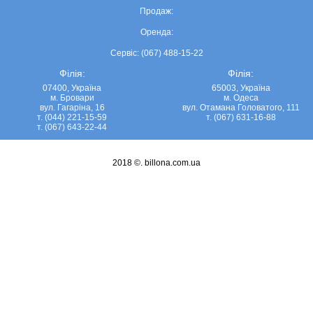
Продаж:
Оренда:
Сервіс: (067) 488-15-22
Філія:
Філія:
07400, Україна
65003, Україна
м. Бровари
м. Одеса
вул. Гагаріна, 16
вул. Отамана Головатого, 111
т. (044) 221-15-59
т. (067) 631-16-88
т. (067) 643-22-44
2018 ©.
billona.com.ua