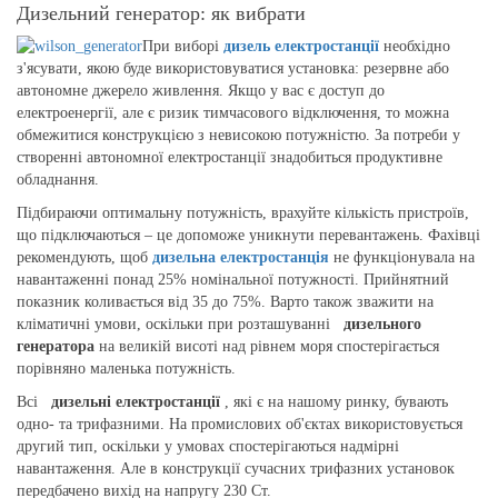
Дизельний генератор: як вибрати
При виборі
дизель електростанції
необхідно
з'ясувати, якою буде використовуватися установка: резервне або
автономне джерело живлення. Якщо у вас є доступ до
електроенергії, але є ризик тимчасового відключення, то можна
обмежитися конструкцією з невисокою потужністю. За потреби у
створенні автономної електростанції знадобиться продуктивне
обладнання.
Підбираючи оптимальну потужність, врахуйте кількість пристроїв,
що підключаються – це допоможе уникнути перевантажень. Фахівці
рекомендують, щоб
дизельна електростанція
не функціонувала на
навантаженні понад 25% номінальної потужності. Прийнятний
показник коливається від 35 до 75%. Варто також зважити на
кліматичні умови, оскільки при розташуванні
дизельного
генератора
на великій висоті над рівнем моря спостерігається
порівняно маленька потужність.
Всі
дизельні електростанції
, які є на нашому ринку, бувають
одно- та трифазними. На промислових об'єктах використовується
другий тип, оскільки у умовах спостерігаються надмірні
навантаження. Але в конструкції сучасних трифазних установок
передбачено вихід на напругу 230 Ст.