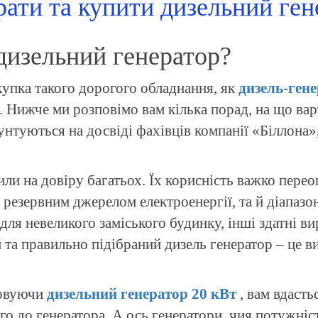
рати та купити дизельний ген
дизельний генератор?
упка такого дорогого обладнання, як
дизель-ген
. Нижче ми розповімо вам кілька порад, на що ва
унтуються на досвіді фахівців компанії «Біллона»
или на довіру багатьох. Їх корисність важко пере
 резервним джерелом електроенергії, та й діапазо
для невеликого заміського будинку, інші здатні в
та правильно підібраний дизель генератор – це в
товуючи
дизельний генератор 20 кВт
, вам вдасть
о до генератора. А ось генератори, чия потужніс