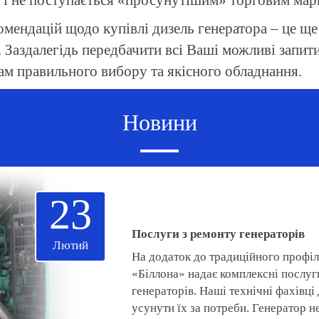
а і не поступається «просунутішим» торговим мар
мендацій щодо купівлі дизель генератора – це ще 
Заздалегідь передбачити всі Ваші можливі запити 
ам правильного вибору та якісного обладнання.
Новини
23
Послуги з ремонту генераторів
Лютий
На додаток до традиційного профі
«Біллона» надає комплексні послуг
генераторів. Наші технічні фахівц
усунути їх за потреби. Генератор н