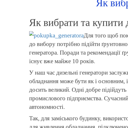
Як виб
Як вибрати та купити 
Для того щоб пок
до вибору потрібно підійти ґрунтовно
генератора. Поради та рекомендації ґр
існує вже майже 10 років.
У наш час дизельні генератори заслуж
обладнання може бути як і основним, і
досить великий. Одні добре підійдуть 
промислового підприємства. Сучасний 
автономності.
Так, для заміського будинку, викорис
для живлення обладнання, підключеног