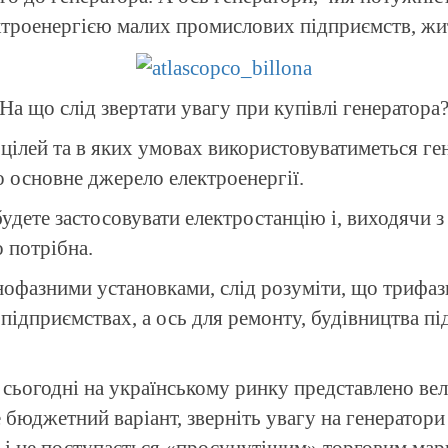
троенергією малих промислових підприємств, жит
На що слід звертати увагу при купівлі генератора
х цілей та в яких умовах використовуватиметься г
 основне джерело електроенергії.
удете застосовувати електростанцію і, виходячи з
 потрібна.
офазними установками, слід розуміти, що трифаз
 підприємствах, а ось для ремонту, будівництва пі
ьогодні на українському ринку представлено велику
 бюджетний варіант, зверніть увагу на генератори