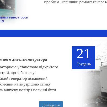
проблем. Успішний ремонт генерато
21
много дизель-генератора
Грудень
ераторною установкою відкритого
стрій, що забезпечує
 Такий генератор оснащений
аклеєний на внутрішню стінку
та випуску повітря повинні бути
Докладніше