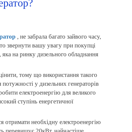
ератор?
ератор
, не забрала багато зайвого часу,
рто звернути вашу увагу при покупці
, яка на ринку дизельного обладнання
оцінити, тому що використання такого
н потужності у дизельних генераторів
иробити електроенергію для великого
исокий ступінь енергетичної
ся отримати необхідну електроенергію
ть перевищує 20кВт, найчастіше