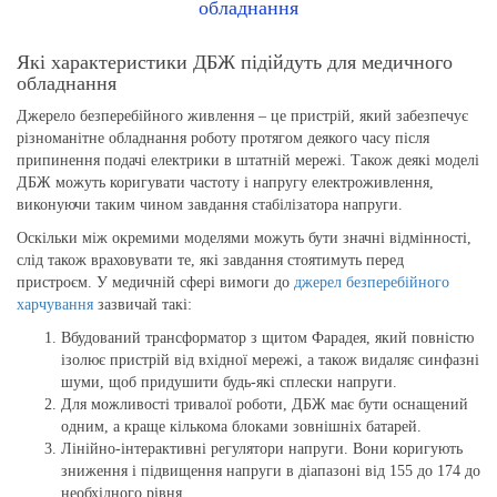
обладнання
Які характеристики ДБЖ підійдуть для медичного
обладнання
Джерело безперебійного живлення – це пристрій, який забезпечує
різноманітне обладнання роботу протягом деякого часу після
припинення подачі електрики в штатній мережі. Також деякі моделі
ДБЖ можуть коригувати частоту і напругу електроживлення,
виконуючи таким чином завдання стабілізатора напруги.
Оскільки між окремими моделями можуть бути значні відмінності,
слід також враховувати те, які завдання стоятимуть перед
пристроєм. У медичній сфері вимоги до
джерел безперебійного
харчування
зазвичай такі:
Вбудований трансформатор з щитом Фарадея, який повністю
ізолює пристрій від вхідної мережі, а також видаляє синфазні
шуми, щоб придушити будь-які сплески напруги.
Для можливості тривалої роботи, ДБЖ має бути оснащений
одним, а краще кількома блоками зовнішніх батарей.
Лінійно-інтерактивні регулятори напруги. Вони коригують
зниження і підвищення напруги в діапазоні від 155 до 174 до
необхідного рівня.