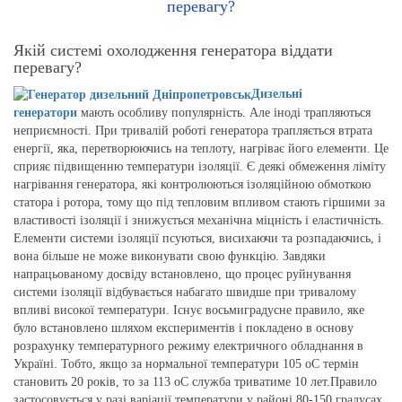
перевагу?
Якій системі охолодження генератора віддати
перевагу?
Дизельні
генератори
мають особливу популярність. Але іноді трапляються
неприємності. При тривалій роботі генератора трапляється втрата
енергії, яка, перетворюючись на теплоту, нагріває його елементи. Це
сприяє підвищенню температури ізоляції. Є деякі обмеження ліміту
нагрівання генератора, які контролюються ізоляційною обмоткою
статора і ротора, тому що під тепловим впливом стають гіршими за
властивості ізоляції і знижується механічна міцність і еластичність.
Елементи системи ізоляції псуються, висихаючи та розпадаючись, і
вона більше не може виконувати свою функцію. Завдяки
напрацьованому досвіду встановлено, що процес руйнування
системи ізоляції відбувається набагато швидше при тривалому
впливі високої температури. Існує восьмиградусне правило, яке
було встановлено шляхом експериментів і покладено в основу
розрахунку температурного режиму електричного обладнання в
Україні. Тобто, якщо за нормальної температури 105 oС термін
становить 20 років, то за 113 oС служба триватиме 10 лет.Правило
застосовується у разі варіації температури у районі 80-150 градусах.