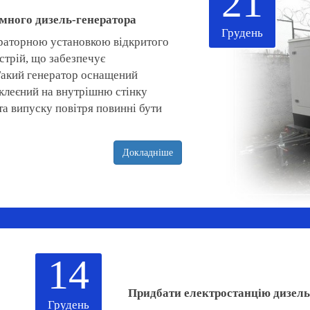
21
много дизель-генератора
Грудень
ераторною установкою відкритого
стрій, що забезпечує
 Такий генератор оснащений
аклеєний на внутрішню стінку
та випуску повітря повинні бути
Докладніше
14
Придбати електростанцію дизельн
Грудень