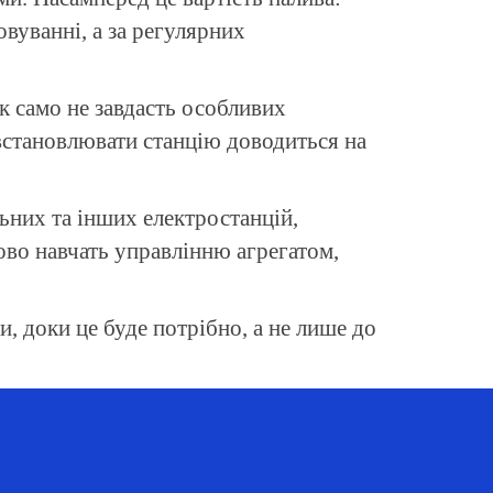
овуванні, а за регулярних
ак само не завдасть особливих
встановлювати станцію доводиться на
льних та інших електростанцій,
ово навчать управлінню агрегатом,
, доки це буде потрібно, а не лише до