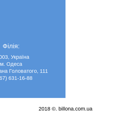
Філія:
003, Україна
м. Одеса
ана Головатого, 111
067) 631-16-88
2018 ©.
billona.com.ua