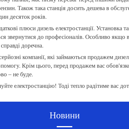
ензин. Також така станція досить дешева в обслуг
ин десяток років.
одаткові плюси дизель електростанції. Установка т
ься звернутися до професіоналів. Особливо якщо 
а справді доречна.
 серйозні компанії, які займаються продажем дизе
помогу. Крім цього, перед продажем вас обов'язк
во – не буде.
йте електростанцію! Тоді тепло радітиме вас доти
Новини