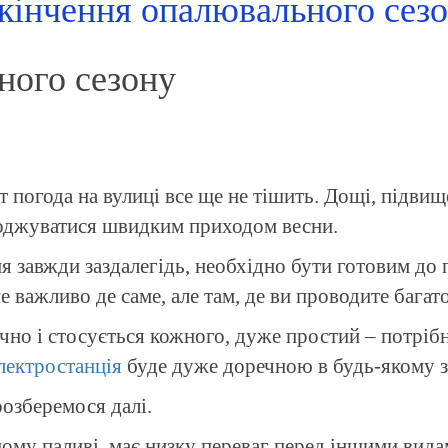
кінчення опалювального сез
ного сезону
т погода на вулиці все ще не тішить. Дощі, підвищ
лоджуватися швидким приходом весни.
завжди заздалегідь, необхідно бути готовим до пі
е важливо де саме, але там, де ви проводите багат
річно і стосується кожного, дуже простий – потрі
лектростанція
буде дуже доречною в будь-якому з
розберемося далі.
ому паливі, має низку переваг перед іншими видам