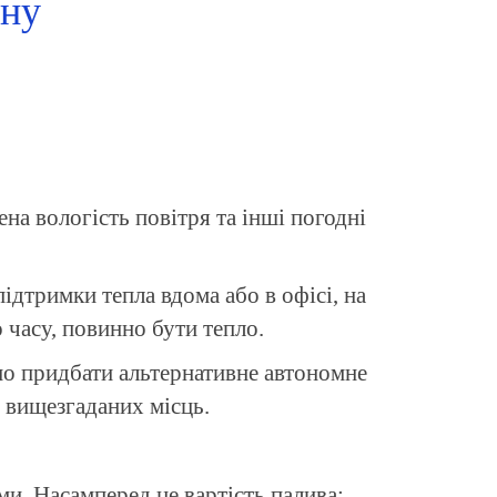
ону
ена вологість повітря та інші погодні
дтримки тепла вдома або в офісі, на
о часу, повинно бути тепло.
бно придбати альтернативне автономне
 вищезгаданих місць.
и. Насамперед це вартість палива: