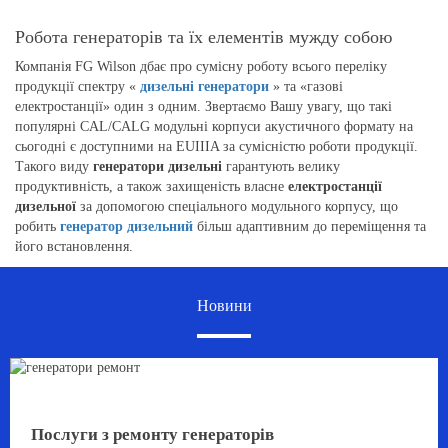
Робота генераторів та їх елементів мужду собою
Компанія FG Wilson дбає про сумісну роботу всього переліку
продукції спектру «
дизельні генератори
» та «газові
електростанції» один з одним. Звертаємо Вашу увагу, що такі
популярні CAL/CALG модульні корпуси акустичного формату на
сьогодні є доступними на EUIIIA за сумісністю роботи продукції.
Такого виду
генератори дизельні
гарантують велику
продуктивність, а також захищеність власне
електростанції
дизельної
за допомогою спеціального модульного корпусу, що
робить
генератор дизельний
більш адаптивним до переміщення та
його встановлення.
Новини
Послуги з ремонту генераторів