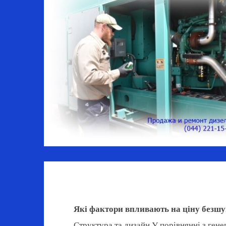
Які фактори впливають на ціну безшу
Структура та дизайн У порівнянні з ген