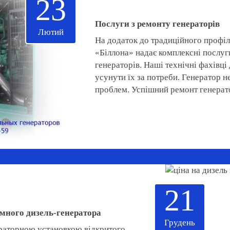
23
Послуги з ремонту генераторів
Лютий
На додаток до традиційного профі
«Біллона» надає комплексні послуг
генераторів. Наші технічні фахівц
усунути їх за потреби. Генератор н
проблем. Успішний ремонт генерато
21
много дизель-генератора
Грудень
ераторною установкою відкритого