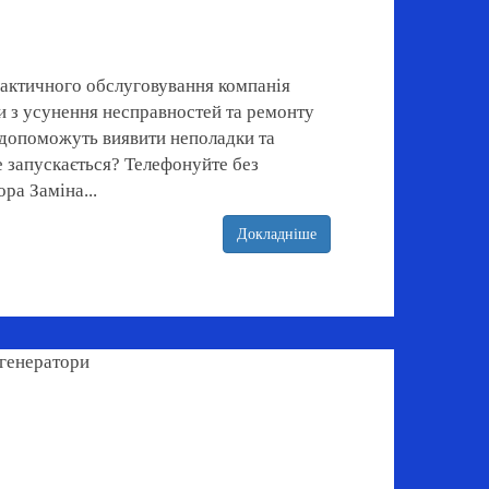
лактичного обслуговування компанія
и з усунення несправностей та ремонту
і допоможуть виявити неполадки та
е запускається? Телефонуйте без
ра Заміна...
Докладніше