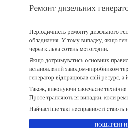
Ремонт дизельних генерато
Періодичність ремонту дизельного ген
обладнання. У тому випадку, якщо ге
через кілька сотень мотогодин.
Якщо дотримуватись основних правил е
встановлений заводом-виробником терм
генератор відпрацював свій ресурс, а 
Також, виконуючи своєчасне технічне 
Проте трапляються випадки, коли рем
Найчастіше такі несправності стають н
ПОШИРЕНІ Н