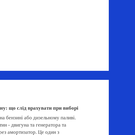
у: що слід врахувати при виборі
на бензині або дизельному паливі.
тин - двигуна та генератора та
рез амортизатор. Це один з