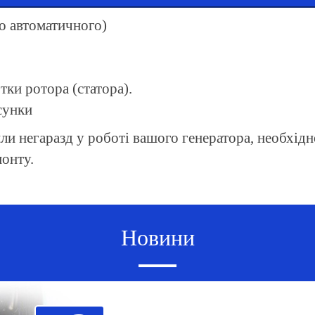
бо автоматичного)
ки ротора (статора).
сунки
ли негаразд у роботі вашого генератора, необхід
онту.
Новини