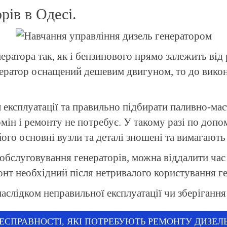
рів в Одесі.
ератора так, як і бензинового прямо залежить від
нератор оснащений дешевим двигуном, то до вико
ксплуатації та правильно підбирати паливно-мас
ін і ремонту не потребує. У такому разі по допом
його основні вузли та деталі зношені та вимагають
обслуговування генераторів, можна віддалити час
онт необхідний після нетривалого користування г
аслідком неправильної експлуатації чи зберігання
ЕСПРАВНОСТІ, ЯКІ ПОТРЕБУЮТЬ РЕМОНТУ ДИЗЕЛЬ