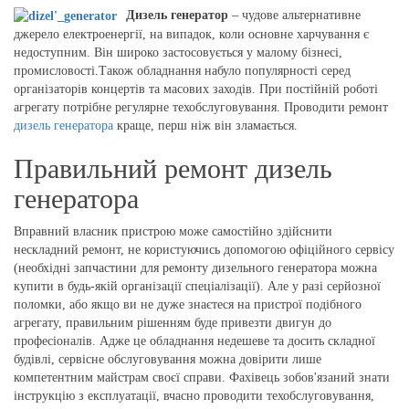
Дизель генератор
– чудове альтернативне
джерело електроенергії, на випадок, коли основне харчування є
недоступним. Він широко застосовується у малому бізнесі,
промисловості.
Також обладнання набуло популярності серед
організаторів концертів та масових заходів. При постійній роботі
агрегату потрібне регулярне техобслуговування. Проводити ремонт
дизель генератора
краще, перш ніж він зламається.
Правильний ремонт дизель
генератора
Вправний власник пристрою може самостійно здійснити
нескладний ремонт, не користуючись допомогою офіційного сервісу
(необхідні запчастини для ремонту дизельного генератора можна
купити в будь-якій організації спеціалізації). Але у разі серйозної
поломки, або якщо ви не дуже знаєтеся на пристрої подібного
агрегату, правильним рішенням буде привезти двигун до
професіоналів. Адже це обладнання недешеве та досить складної
будівлі, сервісне обслуговування можна довірити лише
компетентним майстрам своєї справи. Фахівець зобов'язаний знати
інструкцію з експлуатації, вчасно проводити техобслуговування,