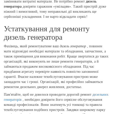
замінювати витратні матеріали. Не потрібно ремонт
дизель
генератора
довіряти гаражним «умільцям». Такий пристрій дуже
ніжний і вимогливий, тому неправильні дії викликають ще
серйозніші ускладнення. І не варто відкладати сервіс!
Устаткування для ремонту
дизель генератора
Фахівець, який ремонтуватиме ваш
дизель генератор
, повинен
мати відповідні необхідні матеріали та обладнання, запчастини, а
також приміщення для виконання робіт. Краще звертатися до таких
організацій, які виконують не лише ремонти генераторів, а й
займаються продажем високоякісного обладнання. Під час
придбання агрегату перевірте наявність повністю заповненої
гарантії. Вчасне належне техобслуговування пристрою може
заощадити час і гроші. Організацій, які професійно займаються
ремонтом дизельних джерел живлення, достатньо.
Пам'ятайте, щоб не довелося проводити дорогий ремонт
дизельних
генераторів
, необхідно довірити його сервісне обслуговування
команді професіоналів. Вони знатимуть усі тонкощі та правила
техобслуговування подібних пристроїв. Завдяки широкому парку