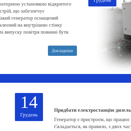
Грудень
ераторною установкою відкритого
стрій, що забезпечує
 Такий генератор оснащений
аклеєний на внутрішню стінку
та випуску повітря повинні бути
Докладніше
14
Придбати електростанцію дизельн
Грудень
Генератор є пристроєм, що працює 
Складається, як правило, з двох час