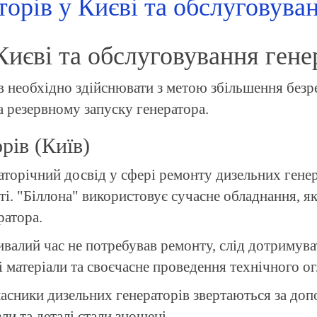
орів у Києві та обслуговува
Києві та обслуговування гене
 необхідно здійснювати з метою збільшення безре
 резервному запуску генератора.
рів (Київ)
аторічний досвід у сфері ремонту дизельних генер
ті. "Біллона" використовує сучасне обладнання, я
ратора.
ивалий час не потребував ремонту, слід дотримува
 матеріали та своєчасне проведення технічного ог
асники дизельних генераторів звертаються за доп
ли та деталі стали зношені.