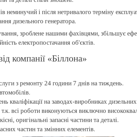
ів неминучий і після нетривалого терміну експлуат
ання дизельного генератора.
вування, зроблене нашими фахівцями, збільшує еф
йність електропостачання об'єктів.
від компанії «Біллона»
слуги з ремонту 24 години 7 днів на тиждень.
втомобілів.
нь кваліфікації на заводах-виробниках дизельних 
, т.к. всі роботи виконуються виключно висококва
сні, оригінальні запасні частини та деталі.
асних частин та змінних елементів.