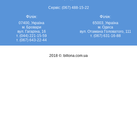
Сервіс: (067) 488-15-22
Філія:
Філія:
07400, Україна
65003, Україна
м. Бровари
м. Одеса
вул. Гагаріна, 16
вул. Отамана Головатого, 111
т. (044) 221-15-59
т. (067) 631-16-88
т. (067) 643-22-44
2018 ©.
billona.com.ua