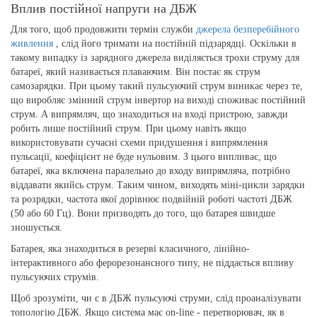
Вплив постійної напруги на ДБЖ
Для того, щоб продовжити термін служби
джерела безперебійного
живлення
, слід його тримати на постійній підзарядці. Оскільки в
такому випадку із зарядного джерела виділяється трохи струму для
батареї, який називається плаваючим. Він постає як струм
самозарядки. При цьому такий пульсуючий струм виникає через те,
що виробляє змінний струм інвертор на виході споживає постійний
струм. А випрямляч, що знаходиться на вході пристрою, завжди
робить лише постійний струм. При цьому навіть якщо
використовувати сучасні схеми придушення і випрямлення
пульсації, коефіцієнт не буде нульовим. З цього випливає, що
батареї, яка включена паралельно до входу випрямляча, потрібно
віддавати якийсь струм. Таким чином, виходять міні-цикли зарядки
та розрядки, частота якої дорівнює подвійній роботі частоті ДБЖ
(50 або 60 Гц). Вони призводять до того, що батарея швидше
зношується.
Батарея, яка знаходиться в резерві класичного, лінійно-
інтерактивного або ферорезонансного типу, не піддається впливу
пульсуючих струмів.
Щоб зрозуміти, чи є в ДБЖ пульсуючі струми, слід проаналізувати
топологію ДБЖ. Якщо система має on-line - перетворювач, як в