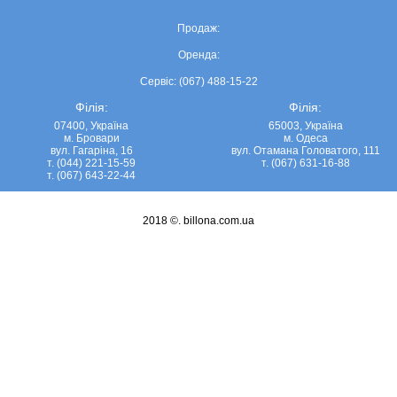
Продаж:
Оренда:
Сервіс: (067) 488-15-22
Філія:
Філія:
07400, Україна
65003, Україна
м. Бровари
м. Одеса
вул. Гагаріна, 16
вул. Отамана Головатого, 111
т. (044) 221-15-59
т. (067) 631-16-88
т. (067) 643-22-44
2018 ©.
billona.com.ua