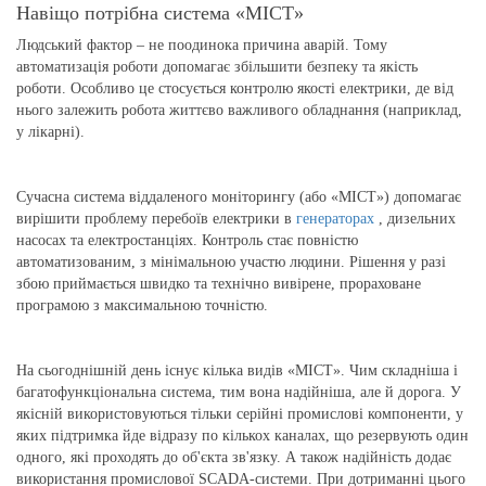
Навіщо потрібна система «МІСТ»
Людський фактор – не поодинока причина аварій. Тому
автоматизація роботи допомагає збільшити безпеку та якість
роботи. Особливо це стосується контролю якості електрики, де від
нього залежить робота життєво важливого обладнання (наприклад,
у лікарні).
Сучасна система віддаленого моніторингу (або «МІСТ») допомагає
вирішити проблему перебоїв електрики в
генераторах
, дизельних
насосах та електростанціях. Контроль стає повністю
автоматизованим, з мінімальною участю людини. Рішення у разі
збою приймається швидко та технічно вивірене, прораховане
програмою з максимальною точністю.
На сьогоднішній день існує кілька видів «МІСТ». Чим складніша і
багатофункціональна система, тим вона надійніша, але й дорога. У
якісній використовуються тільки серійні промислові компоненти, у
яких підтримка йде відразу по кількох каналах, що резервують один
одного, які проходять до об'єкта зв'язку. А також надійність додає
використання промислової SCADA-системи. При дотриманні цього