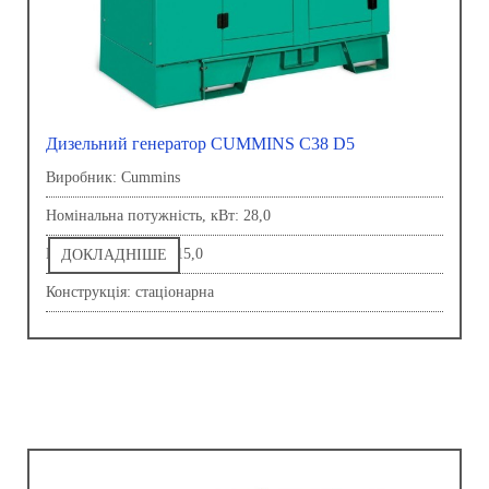
Дизельний генератор CUMMINS C38 D5
Виробник: Сummins
Номінальна потужність, кВт: 28,0
Напруга, В: 230,0-415,0
ДОКЛАДНІШЕ
Конструкція: стаціонарна