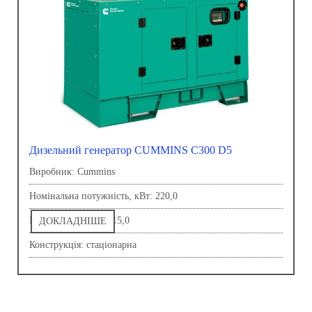
Дизельний генератор CUMMINS C300 D5
Виробник: Сummins
Номінальна потужність, кВт: 220,0
Напруга, В: 230,0-415,0
ДОКЛАДНІШЕ
Конструкція: стаціонарна