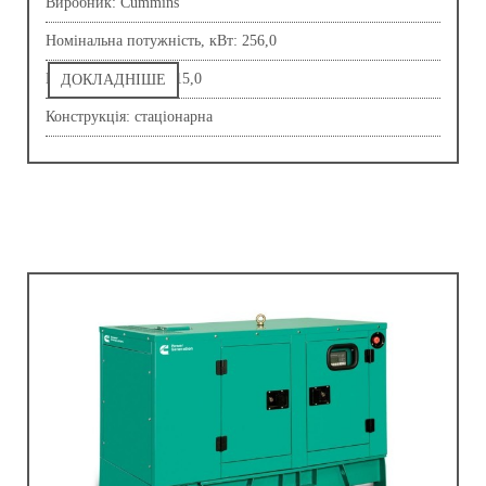
Виробник: Сummins
Номінальна потужність, кВт: 256,0
Напруга, В: 230,0-415,0
ДОКЛАДНІШЕ
Конструкція: стаціонарна