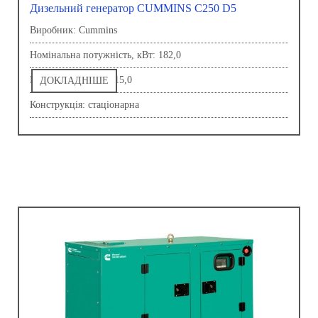
Дизельний генератор CUMMINS C250 D5
Виробник: Сummins
Номінальна потужність, кВт: 182,0
Напруга, В: 230,0-415,0
ДОКЛАДНІШЕ
Конструкція: стаціонарна