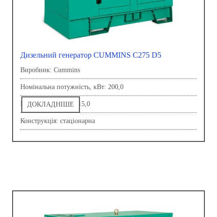
Дизельний генератор CUMMINS C275 D5
Виробник: Сummins
Номінальна потужність, кВт: 200,0
Напруга, В: 230,0-415,0
ДОКЛАДНІШЕ
Конструкція: стаціонарна