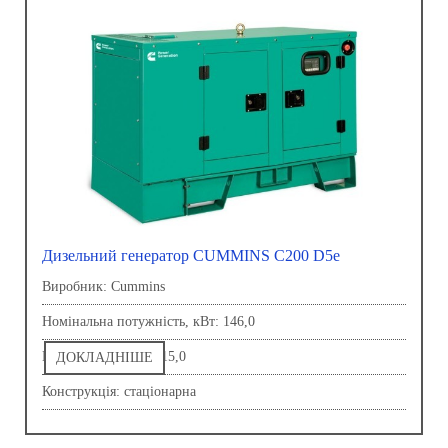
Дизельний генератор CUMMINS C200 D5e
Виробник: Сummins
Номінальна потужність, кВт: 146,0
Напруга, В: 230,0-415,0
ДОКЛАДНІШЕ
Конструкція: стаціонарна