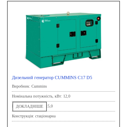
Дизельний генератор CUMMINS C17 D5
Виробник: Сummins
Номінальна потужність, кВт: 12,0
Напруга, В: 230,0-415,0
ДОКЛАДНІШЕ
Конструкція: стаціонарна