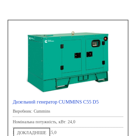
Дизельний генератор CUMMINS C55 D5
Виробник: Сummins
Номінальна потужність, кВт: 24,0
Напруга, В: 230,0-415,0
ДОКЛАДНІШЕ