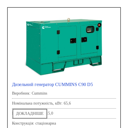
Дизельний генератор CUMMINS C90 D5
Виробник: Сummins
Номінальна потужність, кВт: 65,6
Напруга, В: 230,0-415,0
ДОКЛАДНІШЕ
Конструкція: стаціонарна