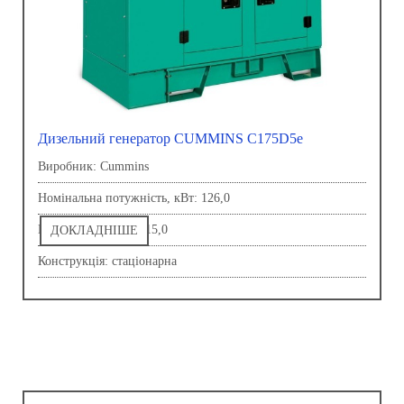
Дизельний генератор CUMMINS C175D5e
Виробник: Сummins
Номінальна потужність, кВт: 126,0
Напруга, В: 230,0-415,0
ДОКЛАДНІШЕ
Конструкція: стаціонарна