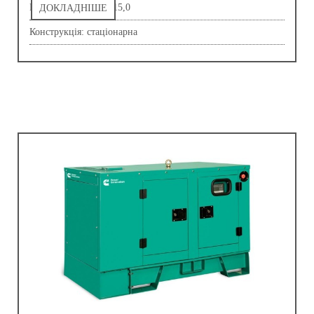
Напруга, В: 230,0-415,0
ДОКЛАДНІШЕ
Конструкція: стаціонарна