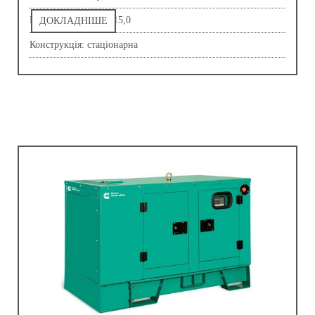
Напруга, В: 230,0-415,0
ДОКЛАДНІШЕ
Конструкція: стаціонарна