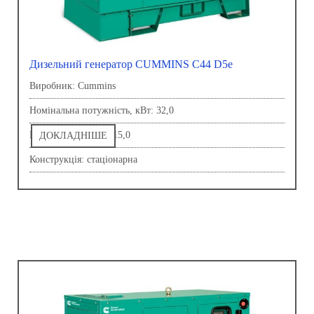
Дизельний генератор CUMMINS C44 D5e
Виробник: Сummins
Номінальна потужність, кВт: 32,0
Напруга, В: 230,0-415,0
ДОКЛАДНІШЕ
Конструкція: стаціонарна