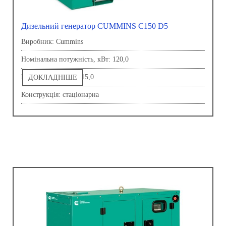
Дизельний генератор CUMMINS C150 D5
Виробник: Сummins
Номінальна потужність, кВт: 120,0
Напруга, В: 230,0-415,0
ДОКЛАДНІШЕ
Конструкція: стаціонарна