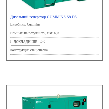
Дизельний генератор CUMMINS S8 D5
Виробник: Сummins
Номінальна потужність, кВт: 6,0
Напруга, В: 230,0-415,0
ДОКЛАДНІШЕ
Конструкція: стаціонарна