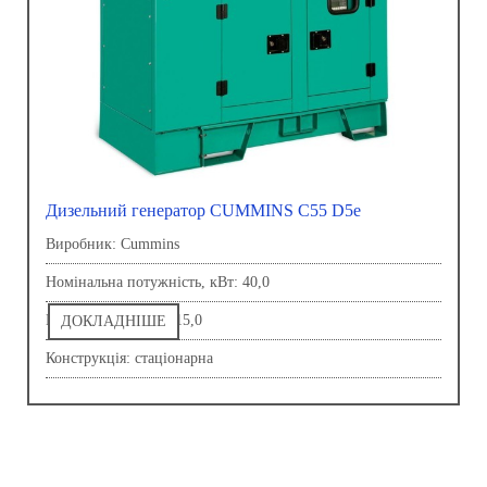
Дизельний генератор CUMMINS C55 D5e
Виробник: Сummins
Номінальна потужність, кВт: 40,0
Напруга, В: 230,0-415,0
ДОКЛАДНІШЕ
Конструкція: стаціонарна