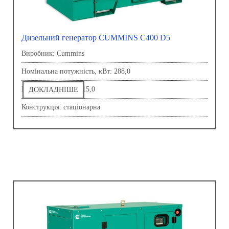
Дизельний генератор CUMMINS C400 D5
Виробник: Сummins
Номінальна потужність, кВт: 288,0
Напруга, В: 230,0-415,0
ДОКЛАДНІШЕ
Конструкція: стаціонарна