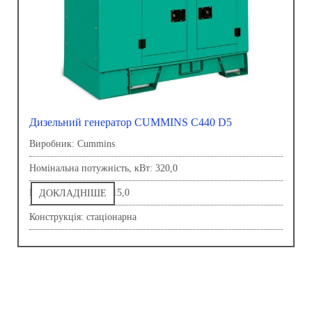
Дизельний генератор CUMMINS C440 D5
Виробник: Сummins
Номінальна потужність, кВт: 320,0
Напруга, В: 230,0-415,0
ДОКЛАДНІШЕ
Конструкція: стаціонарна