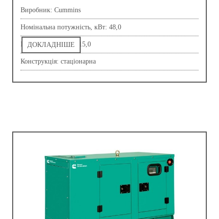
Виробник: Сummins
Номінальна потужність, кВт: 48,0
Напруга, В: 230,0-415,0
ДОКЛАДНІШЕ
Конструкція: стаціонарна