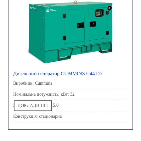
Дизельний генератор CUMMINS C44 D5
Виробник: Сummins
Номінальна потужність, кВт: 32
Напруга, В: 230,0-415,0
ДОКЛАДНІШЕ
Конструкція: стаціонарна