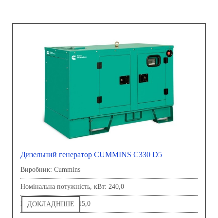
Дизельний генератор CUMMINS C330 D5
Виробник: Сummins
Номінальна потужність, кВт: 240,0
Напруга, В: 230,0-415,0
ДОКЛАДНІШЕ