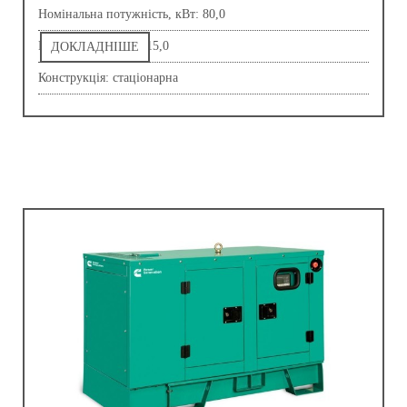
Номінальна потужність, кВт: 80,0
Напруга, В: 230,0-415,0
ДОКЛАДНІШЕ
Конструкція: стаціонарна