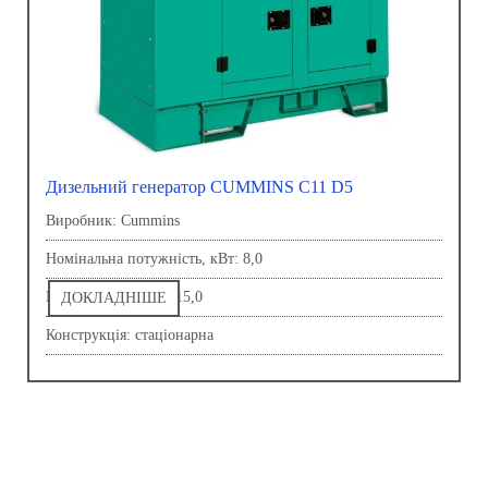
Дизельний генератор CUMMINS C11 D5
Виробник: Сummins
Номінальна потужність, кВт: 8,0
Напруга, В: 230,0-415,0
ДОКЛАДНІШЕ
Конструкція: стаціонарна