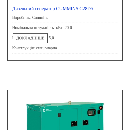
Дизельний генератор CUMMINS C28D5
Виробник: Сummins
Номінальна потужність, кВт: 20,0
Напруга, В: 230,0-415,0
ДОКЛАДНІШЕ
Конструкція: стаціонарна